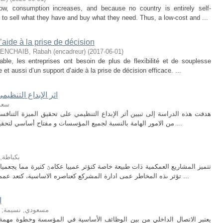
row, consumption increases, and because no country is entirely self-
de to sell what they have and buy what they need. Thus, a low-cost and ...
’aide à la prise de décision
ENCHAIB, Rabah (encadreur)
(
2017-06-01
)
ble, les entreprises ont besoin de plus de flexibilité et de souplesse
 et aussi d’un support d’aide à la prise de décision efficace. ...
اثر الإبداع التنظي
سعدا
هدفت هذه الدراسة إلى تبيين أثر الإبداع التنظيمي على تحقيق الميزة التنافس
من الامور الهامة بالنسبة لجميع المؤسسات و مفتاح أساسي لتحقيق الميزة التنافسية لها. واعتمدت هذه الدراسة ...
بكباطة,
تتميز المشاريع العمكمية ذات طبيعة خاصة كتؤثر عمييا عكامؿ كثيرة مما يجعميا
تؤثر ىذه المخاطر عمى ادارة المشركع كعناصره الاساسية، كتعد عممية تحميؿ كادارة المخاطر مف الاساليب الفعالة ...
ا
مسعودي, نسيمة
;
يعتبر الاتصال الداخلي من بين الوظائف الأساسية في المؤسسة وخطوة مهمة 