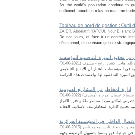
As the world's population continue to g
sufficient, countries relay on maritime tra
Tableau de bord de gestion : Outil d
ZAIER, Abdelatif
;
YATOUI, Nour Elislam
;
B
De nos jours, et face à un contexte insta
décisionnel, d’une vision globale stratégique
مي في تحقيق الميزة التنافسية للمؤسسة
لله, هاجر
;
كشاد, رابح - مشرف
(
2021-06-01
)
ية في المؤسسات باعتبار أن الابداع التنظيمي
ادارة المخاطر في المشاريع العمومية
 شيماء
;
عدمان, مريزق (مشرف)
(
2022-06-01
)
 تتعرض لمكثير مف المخاطر طكاؿ فترة الانجاز
لاتصال الداخلي في المؤسسة الجزائرية
مغنين, خديجة
;
ثابت, محمد ناصر
(
2015-06-01
)
في حياتها، فهو يسمح بتسهيل الوظيفة وفهم