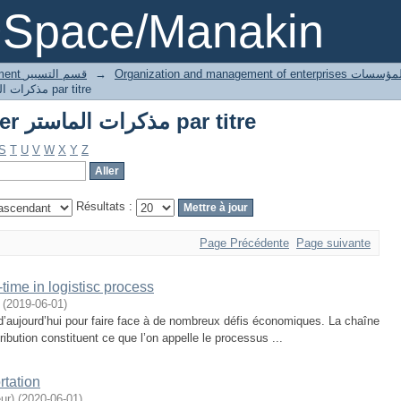
Parcourir Thesis Master مذكرات الماستر par titre
DSpace/Manakin
Orga تنظيم وادارة المؤسسات
→
3 Gestion département قسم التسيير
Parcourir Thesis Master مذكرات الماستر par titre
Parcourir Thesis Master مذكرات الماستر par titre
S
T
U
V
W
X
Y
Z
Résultats :
Page Précédente
Page suivante
-time in logistisc process
(
2019-06-01
)
s d’aujourd’hui pour faire face à de nombreux défis économiques. La chaîne
ribution constituent ce que l’on appelle le processus ...
rtation
ur)
(
2020-06-01
)