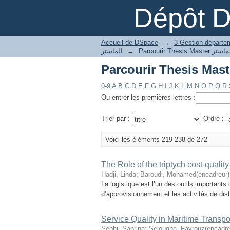
Dépôt 
Accueil de DSpace
→
→
الماستر
0-9
A
B
C
D
E
F
G
H
I
J
K
L
M
N
O
P
Q
R
Ou entrer les premières lettres :
Trier par :
Ordre :
Voici les éléments 219-238 de 272
The Role of the triptych cost-quality
Hadji, Linda
;
Baroudi, Mohamed(encadreur)
La logistique est l’un des outils important
d’approvisionnement et les activités de dist
Service Quality in Maritime Transpo
Sebhi, Sabrina
;
Selougha, Fayrouz(encadre