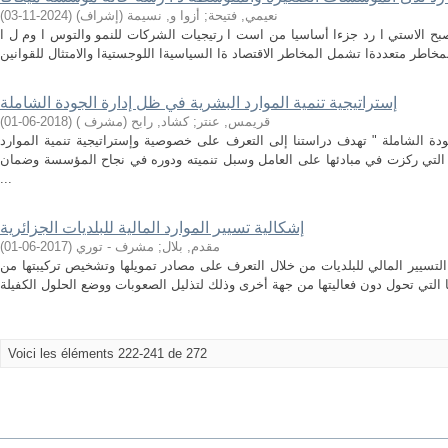
نعيمي, فتيحة
;
أزوا و, نسيمة (إشراف)
(
2024-11-03
)
أصبح الاستي ا رد جزءا أساسيا من است ا رتيجيات الشركات للنمو والتوس ا وم ل ا
إستراتيجية تنمية الموارد البشرية في ظل إدارة الجودة الشاملة
قريمس, عنتر
;
كشاد, رابح (مشرف )
(
2018-06-01
)
دة الشاملة " تهدف دراستنا إلى التعرف على خصوصية وإستراتيجية تنمية الموارد
ة التي ركزت في مبادئها على العامل وسبل تنميته ودوره في نجاح المؤسسة وضمان
...
إشكالية تسيير الموارد المالية للبلديات الجزائرية
مقدم, بلال
;
مشرف - توري
(
2017-06-01
)
لتسيير المالي للبلديات من خلال التعرف على مصادر تمويلها وتشخيص تركيبتها من
Voici les éléments 222-241 de 272