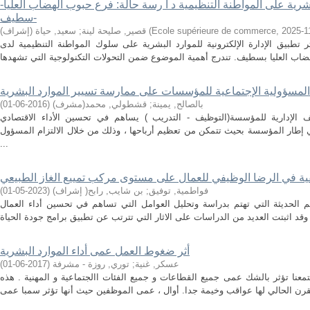
البشرية على المواطنة التنظيمية د ا رسة حالة: فرع حبوب الهضاب العليا-
سطيف-
2025-1
,
Ecole supérieure de commerce
(
قصير, صليحة لينة
;
سعيد, حياة (إشراف)
طبيق الإدارة الإلكترونية للموارد البشرية على سلوك المواطنة التنظيمية لدى
 المسؤولية الإجتماعية للمؤسسات على ممارسة تسيير الموارد البشرية
بالصالح, يمينة
;
قشطولي, محمد(مشرف)
(
2016-06-01
)
 الإدارية للمؤسسة(التوظيف - التدريب ) يساهم في تحسين الأداء الاقتصادي
ي إطار المؤسسة بحيث تتمكن من تعظيم أرباحها ، وذلك من خلال الالتزام المسؤول
...
فواطمية, توفيق
;
بن شايب, رابح( إشراف)
(
2023-05-01
)
م الحديثة التي تهتم بدراسة وتحليل العوامل التي تساهم في تحسين أداء العمال
أثر ضغوط العمل عمى أداء الموارد البشرية
عسكر, غنية
;
توري, روزة - مشرفة
(
2017-06-01
)
عنا تؤثر بالشك عمى جميع القطاعات و جميع الفئات االجتماعية و المهنية . هذه