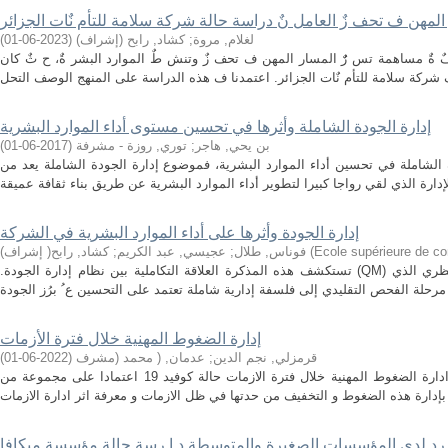
 المهن ف تحف زٌ العامل نٌ دراسة حالة شركة سلامة للتأم نٌات الجزائر
لغلام, مروة
;
كشاد, رابح (إشراف)
(
2023-06-01
)
ةٌ مساهمة تس رٌٌ المسار المهن ف تحف زٌ وتنش طٌ الموارد البشر ةٌ، ح ثٌ كان
إدارة الجودة الشاملة وأثرها في تحسين مستوى أداء الموارد البشرية
بن يحي, هاجر
;
توري, روزة - مشرفة
(
2017-06-01
)
 الشاملة في تحسين أداء الموارد البشرية، فموضوع إدارة الجودة الشاملة يعد من
إدارة الجودة وأثرها على أداء الموارد البشرية في الشركة
Ecole supérieure de 
(
فوناس, طلال
;
عجيسي, عبد الكريم
;
كشاد, رابح( إشراف)
.تستكشف هذه المذكرة العلاقة التكاملية بين نظام إدارة الجودة (QM) وأداء الموارد البشرية، بدءًا من الإطار النظري الذي
إدارة الضغوط المهنية خلال فترة الأزمات
قرمزلي, نجم الدين
;
عدمان, ( محمد (مشرف
(
2022-06-01
)
قد هدفت هذه الدراسة الى معرفة كيفية ادارة الضغوط المهنية خلال فترة الازمات حالة كوفيد 19 اعتمادا على مجموعة من
ا رد لدى المؤسسات الصغيرة والمتوسطة د ا رسة حالة مؤسسة ميكافا