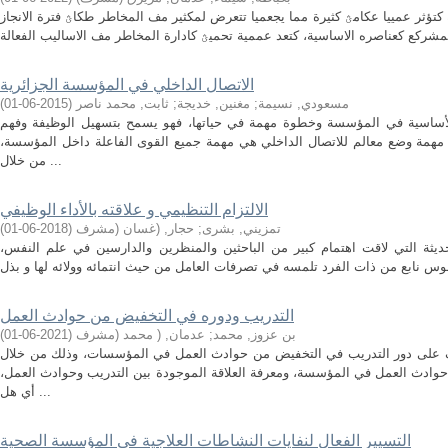
كتؤثر عمييا عكامؿ كثيرة مما يجعميا تتعرض لمكثير مف المخاطر طكاؿ فترة الانجاز
الاتصال الداخلي في المؤسسة الجزائرية
مسعودي, نسيمة
;
مغنين, خديجة
;
ثابت, محمد ناصر
(
2015-06-01
)
 الأساسية في المؤسسة وخطوة مهمة في حياتها، فهو يسمح بتسهيل الوظيفة وفهم
همة وضع معالم للاتصال الداخلي هي مهمة جميع القوى الفاعلة داخل المؤسسة،
من خلال ...
الالتزام التنظيمي و علاقته بالأداء الوظيفي
تمزيني, بشرى
;
حجار, (غسان (مشرف
(
2018-06-01
)
لحديثة التي لاقت اهتمام كبير من الباحثين والمنظرين والدارسين في علم النفس،
التدريب ودوره في التخفيض من حوادث العمل
بن عزوز, محمد
;
عدمان, ( محمد (مشرف
(
2021-06-01
)
ف على دور التدريب في التخفيض من حوادث العمل في المؤسسات، وذلك من خلال
وادث العمل في المؤسسة، ومعرفة العلاقة الموجودة بين التدريب وحوادث العمل،
أي هل ...
التسيير الفعال لنفايات النشاطات العلاجية في المؤسسة الصحية