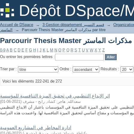
par
Dépôt DSpace/M
→
3 Gestion département قسم التسيير
→
Accueil de DSpace
Parcourir Thesis Master مذكرات الماستر par titre
→
الماستر
par
0-9
A
B
C
D
E
F
G
H
I
J
K
L
M
N
O
P
Q
R
S
T
U
V
W
X
Y
Z
Ou entrer les premières lettres :
Trier par :
Ordre :
Résultats :
Voici les éléments 222-241 de 272
اثر الإبداع التنظيمي في تحقيق الميزة التنافسية للمؤسسة
سعدالله, هاجر
;
كشاد, رابح - مشرف
(
2021-06-01
)
التنظيمي على تحقيق الميزة التنافسية في المؤسسات باعتبار أن الابداع التنظيمي
ادارة المخاطر في المشاريع العمومية
بكباطة, شيماء
;
عدمان, مريزق (مشرف)
(
2022-06-01
)