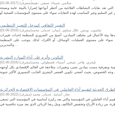
سلامي, شيماء
;
صيفي, ذهبية(مشرف)
(
2017-06-01
)
ت التي تعد نفايات النشاطات العلاجية من أخطر أنواعها إضرارا بالبيئة عامة وبصحة
التغيير الثقافي كمدخل للتغيير التنظيمي
شلمون, يونس
;
علال سباوي, إيمان
;
عدمان, محمد(مشرف)
(
2016-06-01
)
ها بيئة الأعمال في مختلف الميادين، أصبح من الضروري للمنظمة إحداث تغييرات
 سواء على مستوى العمليات، الوسائل، أو الأفراد، لذلك يتوجب على المنظمة
والمديرين ...
التكوين وأثره على أداء الموارد البشرية
بلبحري, هاجر
;
شيخي, أسماء
;
قشطولي, محمد(مشرف)
(
2016-06-01
)
ية ومعرفية مست ميادين شتى، وتغييرات متلاحقة في العالم الإقتصادي بكل أوجهه
ى وجه الخصوص، بحيث أضحى تكوين العنصر البشري الجانب التسييري الأكثر حيوية
...
لطرق الحديثة لتقييم أداء العاملين في المؤسسات الاقتصادية الجزائرية
نجار, أسامة
;
عدمان, محمد (مشرف)
(
2022-06-01
)
قييم أداء العاملين في المؤسسة والتي يعد ركيزة أساسية في المؤسسة التي تسعى