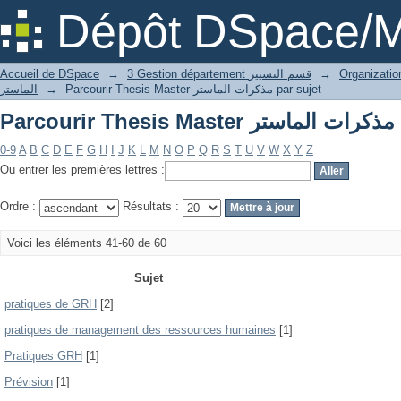
Par
Dépôt DSpace/M
Accueil de DSpace
→
3 Gestion département قسم التسيير
→
الماستر
→
Parcourir Thesis Master مذكرات الماستر par sujet
Par
0-9
A
B
C
D
E
F
G
H
I
J
K
L
M
N
O
P
Q
R
S
T
U
V
W
X
Y
Z
Ou entrer les premières lettres :
Ordre :
Résultats :
Voici les éléments 41-60 de 60
Sujet
pratiques de GRH
[2]
pratiques de management des ressources humaines
[1]
Pratiques GRH
[1]
Prévision
[1]