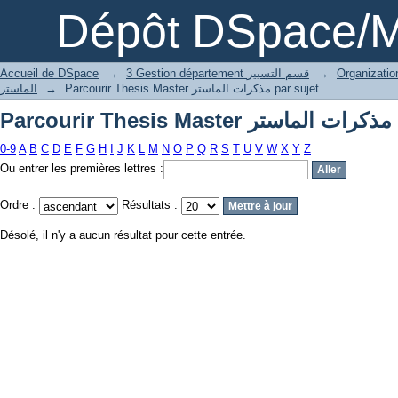
Par
Dépôt DSpace/M
Accueil de DSpace
→
3 Gestion département قسم التسيير
→
الماستر
→
Parcourir Thesis Master مذكرات الماستر par sujet
Par
0-9
A
B
C
D
E
F
G
H
I
J
K
L
M
N
O
P
Q
R
S
T
U
V
W
X
Y
Z
Ou entrer les premières lettres :
Ordre :
Résultats :
Désolé, il n'y a aucun résultat pour cette entrée.