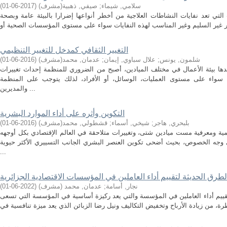
سلامي, شيماء
;
صيفي, ذهبية(مشرف)
(
2017-06-01
)
ت التي تعد نفايات النشاطات العلاجية من أخطر أنواعها إضرارا بالبيئة عامة وبصحة
التغيير الثقافي كمدخل للتغيير التنظيمي
شلمون, يونس
;
علال سباوي, إيمان
;
عدمان, محمد(مشرف)
(
2016-06-01
)
ها بيئة الأعمال في مختلف الميادين، أصبح من الضروري للمنظمة إحداث تغييرات
 سواء على مستوى العمليات، الوسائل، أو الأفراد، لذلك يتوجب على المنظمة
والمديرين ...
التكوين وأثره على أداء الموارد البشرية
بلبحري, هاجر
;
شيخي, أسماء
;
قشطولي, محمد(مشرف)
(
2016-06-01
)
ية ومعرفية مست ميادين شتى، وتغييرات متلاحقة في العالم الإقتصادي بكل أوجهه
ى وجه الخصوص، بحيث أضحى تكوين العنصر البشري الجانب التسييري الأكثر حيوية
...
لطرق الحديثة لتقييم أداء العاملين في المؤسسات الاقتصادية الجزائرية
نجار, أسامة
;
عدمان, محمد (مشرف)
(
2022-06-01
)
قييم أداء العاملين في المؤسسة والتي يعد ركيزة أساسية في المؤسسة التي تسعى