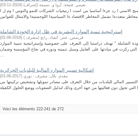
نعيمي, فتيحة
;
أزوا و, نسيمة (إشراف)
(
2024-11-03
)
أصبح الاستي ا رد جزءا أساسيا من است ا رتيجيات الشركات للنمو والتوس ا وم ل ا
إستراتيجية تنمية الموارد البشرية في ظل إدارة الجودة الشاملة
قريمس, عنتر
;
كشاد, رابح (مشرف )
(
2018-06-01
)
دة الشاملة " تهدف دراستنا إلى التعرف على خصوصية وإستراتيجية تنمية الموارد
ة التي ركزت في مبادئها على العامل وسبل تنميته ودوره في نجاح المؤسسة وضمان
...
إشكالية تسيير الموارد المالية للبلديات الجزائرية
مقدم, بلال
;
مشرف - توري
(
2017-06-01
)
لتسيير المالي للبلديات من خلال التعرف على مصادر تمويلها وتشخيص تركيبتها من
Voici les éléments 222-241 de 272