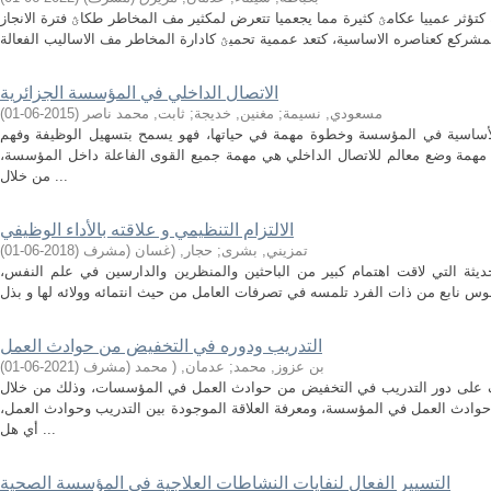
كتؤثر عمييا عكامؿ كثيرة مما يجعميا تتعرض لمكثير مف المخاطر طكاؿ فترة الانجاز
الاتصال الداخلي في المؤسسة الجزائرية
مسعودي, نسيمة
;
مغنين, خديجة
;
ثابت, محمد ناصر
(
2015-06-01
)
 الأساسية في المؤسسة وخطوة مهمة في حياتها، فهو يسمح بتسهيل الوظيفة وفهم
همة وضع معالم للاتصال الداخلي هي مهمة جميع القوى الفاعلة داخل المؤسسة،
من خلال ...
الالتزام التنظيمي و علاقته بالأداء الوظيفي
تمزيني, بشرى
;
حجار, (غسان (مشرف
(
2018-06-01
)
لحديثة التي لاقت اهتمام كبير من الباحثين والمنظرين والدارسين في علم النفس،
التدريب ودوره في التخفيض من حوادث العمل
بن عزوز, محمد
;
عدمان, ( محمد (مشرف
(
2021-06-01
)
ف على دور التدريب في التخفيض من حوادث العمل في المؤسسات، وذلك من خلال
وادث العمل في المؤسسة، ومعرفة العلاقة الموجودة بين التدريب وحوادث العمل،
أي هل ...
التسيير الفعال لنفايات النشاطات العلاجية في المؤسسة الصحية