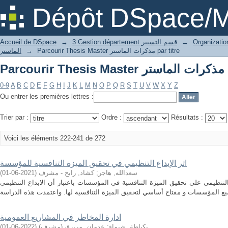
par
Dépôt DSpace/M
→
3 Gestion département قسم التسيير
→
Accueil de DSpace
Parcourir Thesis Master مذكرات الماستر par titre
→
الماستر
par
0-9
A
B
C
D
E
F
G
H
I
J
K
L
M
N
O
P
Q
R
S
T
U
V
W
X
Y
Z
Ou entrer les premières lettres :
Trier par :
Ordre :
Résultats :
Voici les éléments 222-241 de 272
اثر الإبداع التنظيمي في تحقيق الميزة التنافسية للمؤسسة
سعدالله, هاجر
;
كشاد, رابح - مشرف
(
2021-06-01
)
التنظيمي على تحقيق الميزة التنافسية في المؤسسات باعتبار أن الابداع التنظيمي
ادارة المخاطر في المشاريع العمومية
بكباطة, شيماء
;
عدمان, مريزق (مشرف)
(
2022-06-01
)