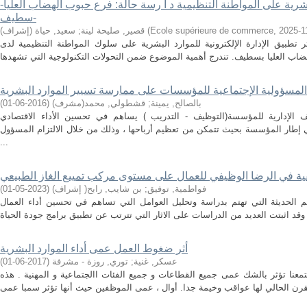
البشرية على المواطنة التنظيمية د ا رسة حالة: فرع حبوب الهضاب العليا-
سطيف-
2025-1
,
Ecole supérieure de commerce
(
قصير, صليحة لينة
;
سعيد, حياة (إشراف)
طبيق الإدارة الإلكترونية للموارد البشرية على سلوك المواطنة التنظيمية لدى
 المسؤولية الإجتماعية للمؤسسات على ممارسة تسيير الموارد البشرية
بالصالح, يمينة
;
قشطولي, محمد(مشرف)
(
2016-06-01
)
 الإدارية للمؤسسة(التوظيف - التدريب ) يساهم في تحسين الأداء الاقتصادي
ي إطار المؤسسة بحيث تتمكن من تعظيم أرباحها ، وذلك من خلال الالتزام المسؤول
...
فواطمية, توفيق
;
بن شايب, رابح( إشراف)
(
2023-05-01
)
م الحديثة التي تهتم بدراسة وتحليل العوامل التي تساهم في تحسين أداء العمال
أثر ضغوط العمل عمى أداء الموارد البشرية
عسكر, غنية
;
توري, روزة - مشرفة
(
2017-06-01
)
عنا تؤثر بالشك عمى جميع القطاعات و جميع الفئات االجتماعية و المهنية . هذه