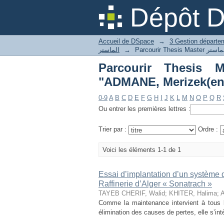
Dépôt 
Accueil de DSpace
→
الماستر
→
Parcourir Thesis Master كرات الماستر
"ADMANE, Merizek(en
0-9
A
B
C
D
E
F
G
H
I
J
K
L
M
N
O
P
Q
R
Ou entrer les premières lettres :
Trier par :
Ordre :
Voici les éléments 1-1 de 1
Essai d’implantation d’un système 
Raffinerie d’Alger « Sonatrach »
TAYEB CHERIF, Walid
;
KHITER, Halima
;
A
Comme la maintenance intervient à tous 
élimination des causes de pertes, elle s’int