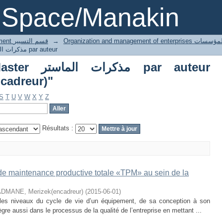
Parcourir Thesis Master مذكرات الماستر pa
DSpace/Manakin
3 Gestion département قسم التسيير
→
Organization and managemen
Parcourir Thesis Master مذكرات الماستر par auteur
مذ par auteur
cadreur)"
S
T
U
V
W
X
Y
Z
Résultats :
de maintenance productive totale «TPM» au sein de la
DMANE, Merizek(encadreur)
(
2015-06-01
)
les niveaux du cycle de vie d’un équipement, de sa conception à son
ègre aussi dans le processus de la qualité de l’entreprise en mettant ...