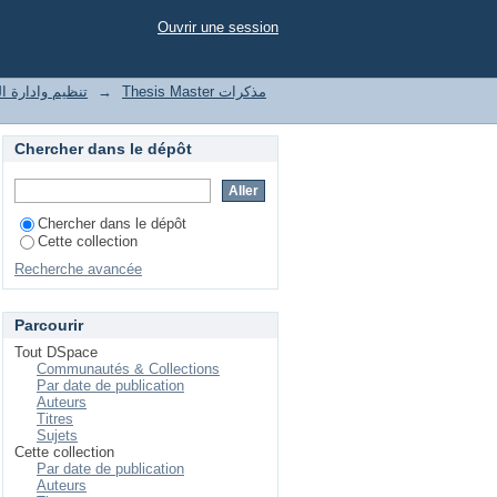
r auteur "ADMANE, Merizek(encadreur)"
Ouvrir une session
t of enterprises تنظيم وادارة المؤسسات
→
Thesis Master مذكرات
Chercher dans le dépôt
Chercher dans le dépôt
Cette collection
Recherche avancée
Parcourir
Tout DSpace
Communautés & Collections
Par date de publication
Auteurs
Titres
Sujets
Cette collection
Par date de publication
Auteurs