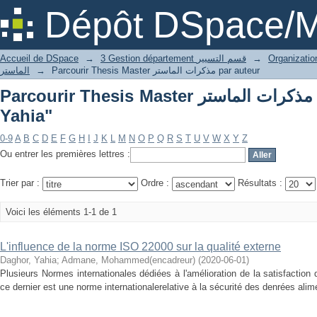
P
Dépôt DSpace/M
Accueil de DSpace
→
3 Gestion département قسم التسيير
→
الماستر
→
Parcourir Thesis Master مذكرات الماستر par auteur
Parcourir Thesis Master مذكرات الماستر par auteur "Daghor,
Yahia"
0-9
A
B
C
D
E
F
G
H
I
J
K
L
M
N
O
P
Q
R
S
T
U
V
W
X
Y
Z
Ou entrer les premières lettres :
Trier par :
Ordre :
Résultats :
Voici les éléments 1-1 de 1
L'influence de la norme ISO 22000 sur la qualité externe
Daghor, Yahia
;
Admane, Mohammed(encadreur)
(
2020-06-01
)
Plusieurs Normes internationales dédiées à l'amélioration de la satisfactio
ce dernier est une norme internationalerelative à la sécurité des denrées alimen