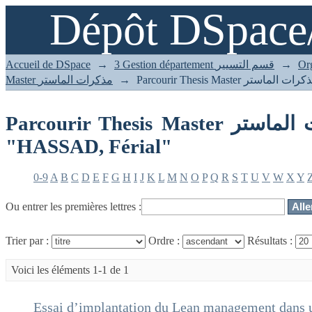
Dépôt DSpace
Accueil de DSpace
→
3 Gestion département قسم التسيير
→
Master مذكرات الماستر
→
Parcourir Thesis Master مذكرات الماستر par auteur
"HASSAD, Férial"
0-9
A
B
C
D
E
F
G
H
I
J
K
L
M
N
O
P
Q
R
S
T
U
V
W
X
Y
Ou entrer les premières lettres :
Trier par :
Ordre :
Résultats :
Voici les éléments 1-1 de 1
Essai d’implantation du Lean management dans u