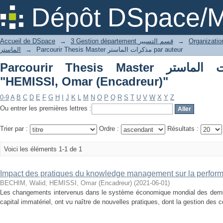
P
Dépôt DSpace/M
Accueil de DSpace
→
3 Gestion département قسم التسيير
→
الماستر
→
Parcourir Thesis Master مذكرات الماستر par auteur
Parcourir Thesis Master مذكرات الماستر par auteur
"HEMISSI, Omar (Encadreur)"
0-9
A
B
C
D
E
F
G
H
I
J
K
L
M
N
O
P
Q
R
S
T
U
V
W
X
Y
Z
Ou entrer les premières lettres :
Trier par :
Ordre :
Résultats :
Voici les éléments 1-1 de 1
Impact des pratiques du knowledge management sur la perform
BECHIM, Walid
;
HEMISSI, Omar (Encadreur)
(
2021-06-01
)
Les changements intervenus dans le système économique mondial des derni
capital immatériel, ont vu naître de nouvelles pratiques, dont la gestion des 