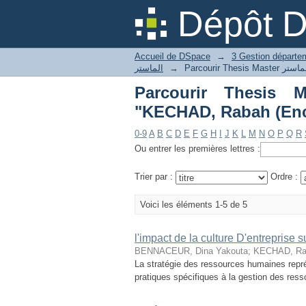
Dépôt 
Accueil de DSpace
→
الماستر
→
Parcourir Thesis Master كرات الماستر
"KECHAD, Rabah (Enc
0-9
A
B
C
D
E
F
G
H
I
J
K
L
M
N
O
P
Q
R
Ou entrer les premières lettres :
Trier par :
Ordre :
Voici les éléments 1-5 de 5
l'impact de la culture D'entreprise s
BENNACEUR, Dina Yakouta
;
KECHAD, Rab
La stratégie des ressources humaines repré
pratiques spécifiques à la gestion des ress