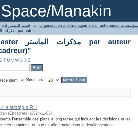
Parcourir Thesis Master مذكرات الماستر pa
DSpace/Manakin
3 Gestion département قسم التسيير
→
Organization and managemen
Parcourir Thesis Master مذكرات الماستر par auteur
مذ par auteur
adreur)"
S
T
U
V
W
X
Y
Z
Résultats :
ur la stratégie RH
ah (Encadreur)
(
2024-11-03
)
sente l’ensemble des plans à long terme qui incluent les décisions et les
ources humaines, et joue un rôle crucial dans le développement ...