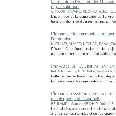
Le rôle de la Direction des Resso
organisationnel
CHKOUR, RAYANE
;
KECHAD, Rabah (Enc
L’incertitude et la complexité de l’envir
transformations de diverses natures afin d
L’impact de la communication intern
l’entreprise
KHELLAFI, AHMED
;
KECHAD, Rabah (Enc
Résumé Ce mémoire traite un des sujet
communication interne et la fidélisation de
L’IMPACT DE LA DIGITALISATI
lAABENI, Selma
;
BOUDRAA, Boutheina
;
K
Cette recherche traite une problématique a
humain au sein des organisations. L’objectif 
L’impact du système de management d
des risques professionnels
BENLAMRI, Maroua
;
KECHAD, Rabah (Enc
Les maladies professionnelles et les accide
à la fois sur les individus et sur les entrep