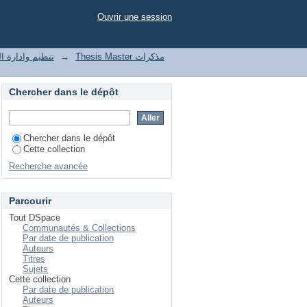
r auteur "KECHAD, Rabah (Encadreur)"
Ouvrir une session
t of enterprises تنظيم وادارة المؤسسات
→
Thesis Master مذكرات
Chercher dans le dépôt
Chercher dans le dépôt
Cette collection
Recherche avancée
Parcourir
Tout DSpace
Communautés & Collections
Par date de publication
Auteurs
Titres
Sujets
Cette collection
Par date de publication
Auteurs