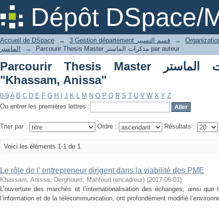
P
Dépôt DSpace/M
Accueil de DSpace
→
3 Gestion département قسم التسيير
→
الماستر
→
Parcourir Thesis Master مذكرات الماستر par auteur
Parcourir Thesis Master مذكرات الماستر par auteur
"Khassam, Anissa"
0-9
A
B
C
D
E
F
G
H
I
J
K
L
M
N
O
P
Q
R
S
T
U
V
W
X
Y
Z
Ou entrer les premières lettres :
Trier par :
Ordre :
Résultats :
Voici les éléments 1-1 de 1
Le rôle de l’ entrepreneur dirigent dans la viabilité des PME
Khassam, Anissa
;
Derghoum, Mahfoud (encadreur)
(
2017-06-01
)
L’ouverture des marchés et l’internationalisation des échanges, ainsi que
l’information et de la télécommunication, ont profondément modifié l’enviro