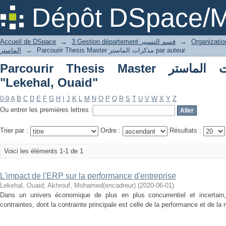
P
Dépôt DSpace/M
Accueil de DSpace
→
3 Gestion département قسم التسيير
→
الماستر
→
Parcourir Thesis Master مذكرات الماستر par auteur
Parcourir Thesis Master مذكرات الماستر par auteur
"Lekehal, Ouaid"
0-9
A
B
C
D
E
F
G
H
I
J
K
L
M
N
O
P
Q
R
S
T
U
V
W
X
Y
Z
Ou entrer les premières lettres :
Trier par :
Ordre :
Résultats :
Voici les éléments 1-1 de 1
L'impact de l'ERP sur la performance d'entreprise
Lekehal, Ouaid
;
Akhrouf, Mohamed(encadreur)
(
2020-06-01
)
Dans un univers économique de plus en plus concurrentiel et incertain, 
contraintes, dont la contrainte principale est celle de la performance et de la re