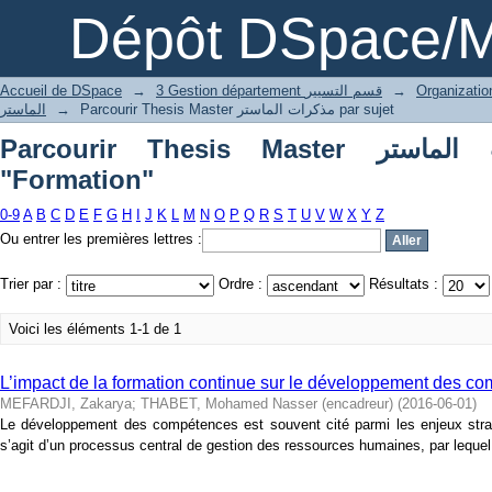
P
Dépôt DSpace/M
Accueil de DSpace
→
3 Gestion département قسم التسيير
→
الماستر
→
Parcourir Thesis Master مذكرات الماستر par sujet
Parcourir Thesis Master مذكرات الماستر par sujet
"Formation"
0-9
A
B
C
D
E
F
G
H
I
J
K
L
M
N
O
P
Q
R
S
T
U
V
W
X
Y
Z
Ou entrer les premières lettres :
Trier par :
Ordre :
Résultats :
Voici les éléments 1-1 de 1
L’impact de la formation continue sur le développement des c
MEFARDJI, Zakarya
;
THABET, Mohamed Nasser (encadreur)
(
2016-06-01
)
Le développement des compétences est souvent cité parmi les enjeux stra
s’agit d’un processus central de gestion des ressources humaines, par lequel l’