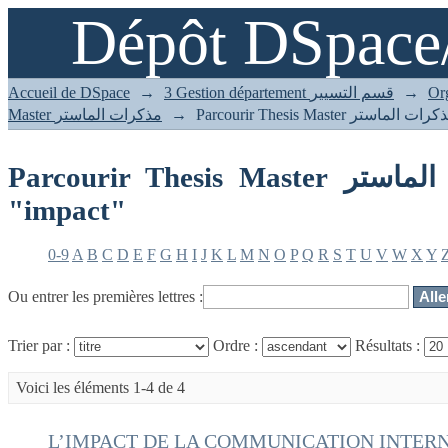
Dépôt DSpace
Accueil de DSpace
→
3 Gestion département قسم التسيير
→
Master مذكرات الماستر
→
Parcourir Thesis Master مذكرات الماستر par sujet
"impact"
0-9
A
B
C
D
E
F
G
H
I
J
K
L
M
N
O
P
Q
R
S
T
U
V
W
X
Y
Ou entrer les premières lettres :
Trier par :
Ordre :
Résultats :
Voici les éléments 1-4 de 4
L’IMPACT DE LA COMMUNICATION INTERN