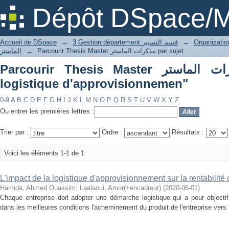
Parcourir Thesis Master مذكرات الماستر par sujet "la logistique
Dépôt DSpace/M
d'approvisionnemen"
Accueil de DSpace
→
3 Gestion département قسم التسيير
→
الماستر
→
Parcourir Thesis Master مذكرات الماستر par sujet
Parcourir Thesis Master مذكرات الماستر par sujet "la
logistique d'approvisionnemen"
0-9
A
B
C
D
E
F
G
H
I
J
K
L
M
N
O
P
Q
R
S
T
U
V
W
X
Y
Z
Ou entrer les premières lettres :
Trier par :
Ordre :
Résultats :
Voici les éléments 1-1 de 1
L'impact de la logistique d'approvisionnement sur la rentabilité
Hamida, Ahmed Ouassim
;
Laalaoui, Amor(+encadreur)
(
2020-06-01
)
Chaque entreprise doit adopter une démarche logistique qui a pour objectif
dans les meilleures conditions l'acheminement du produit de l'entreprise vers l