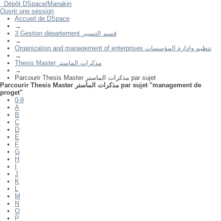
Dépôt DSpace/Manakin
Parcourir Thesis Master مذكرات الماستر par sujet "management de
Ouvrir une session
proget"
Accueil de DSpace
→
3 Gestion département قسم التسيير
→
Organization and management of enterprises تنظيم وادارة المؤسسات
→
Thesis Master مذكرات الماستر
→
Parcourir Thesis Master مذكرات الماستر par sujet
Parcourir Thesis Master مذكرات الماستر par sujet "management de
proget"
0-9
A
B
C
D
E
F
G
H
I
J
K
L
M
N
O
P