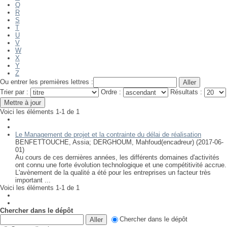
Q
R
S
T
U
V
W
X
Y
Z
Ou entrer les premières lettres :
Trier par :
Ordre :
Résultats :
Voici les éléments 1-1 de 1
Le Management de projet et la contrainte du délai de réalisation
BENFETTOUCHE, Assia
;
DERGHOUM, Mahfoud(encadreur)
(
2017-06-
01
)
Au cours de ces dernières années, les différents domaines d'activités
ont connu une forte évolution technologique et une compétitivité accrue.
L'avènement de la qualité a été pour les entreprises un facteur très
important ...
Voici les éléments 1-1 de 1
Chercher dans le dépôt
Chercher dans le dépôt