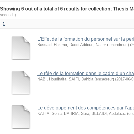
seconds)
1
L'Effet de la formation du personnel sur la pe
Bassaid, Hakima
;
Daddi Addoun, Nacer ( encadreur )
(
2
Le rôle de la formation dans le cadre d’un c
NABI, Houdhaifa
;
SAÏFI, Dahbia (encadreur)
(
2017-06-0
Le développement des compétences par l’app
KAHIA, Sonia
;
BAHRIA, Sara
;
BELAIDI, Abdelaziz (enc