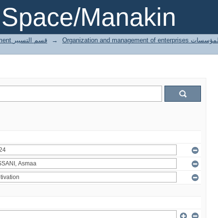
DSpace/Manakin
3 Gestion département قسم التسيير
→
Organization and managemen