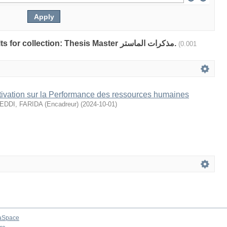
Showing 1 out of a total of 1 results for collection: Thesis Master مذكرات الماستر.
(0.001
tivation sur la Performance des ressources humaines
EDDI, FARIDA (Encadreur)
(
2024-10-01
)
aSpace