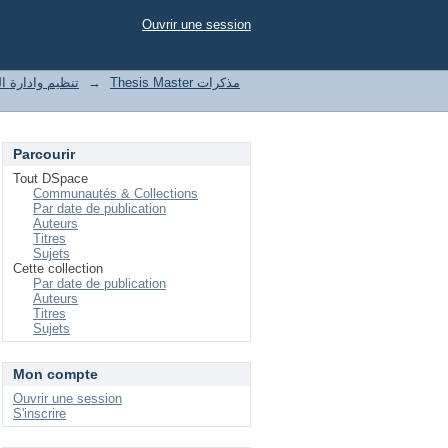
Ouvrir une session
t of enterprises تنظيم وادارة المؤسسات
→
Thesis Master مذكرات
Parcourir
Tout DSpace
Communautés & Collections
Par date de publication
Auteurs
Titres
Sujets
Cette collection
Par date de publication
Auteurs
Titres
Sujets
Mon compte
Ouvrir une session
S'inscrire