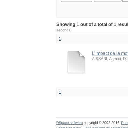
seconds)
1
L’impact de la mo
AISSANI, Asmaa
;
DJ
1
DSpace software
copyright © 2002-2016
Dur