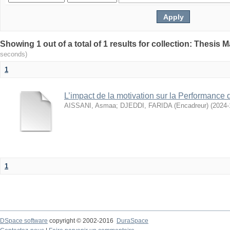
seconds)
1
L’impact de la motivation sur la Performance
AISSANI, Asmaa
;
DJEDDI, FARIDA (Encadreur)
(
2024-
1
DSpace software
copyright © 2002-2016
DuraSpace