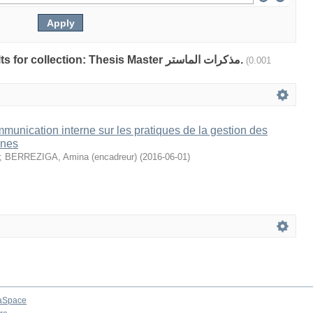
Showing 1 out of a total of 1 results for collection: Thesis Master مذكرات الماستر.
(0.001
mmunication interne sur les pratiques de la gestion des
ines
;
BERREZIGA, Amina (encadreur)
(
2016-06-01
)
aSpace