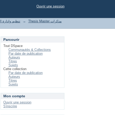
Ouvrir une session
t of enterprises تنظيم وادارة المؤسسات
→
Thesis Master مذكرات
Parcourir
Tout DSpace
Communautés & Collections
Par date de publication
Auteurs
Titres
Sujets
Cette collection
Par date de publication
Auteurs
Titres
Sujets
Mon compte
Ouvrir une session
S'inscrire