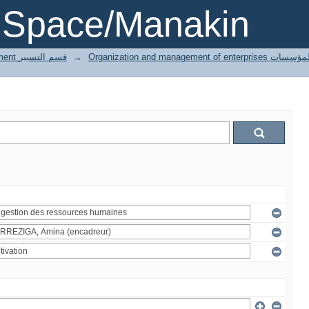
DSpace/Manakin
3 Gestion département قسم التسيير
→
Organization and managemen