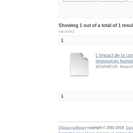
seconds)
1
L’impact de la co
ressources huma
BENAMEUR, Moncef
1
DSpace software
copyright © 2002-2016
Dur