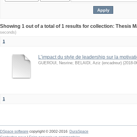
seconds)
1
L’impact du style de leadership sur la motivati
GUEROUI, Nesrine
;
BELAIDI, Aziz (encadreur)
(
2018-0
1
DSpace software
copyright © 2002-2016
DuraSpace