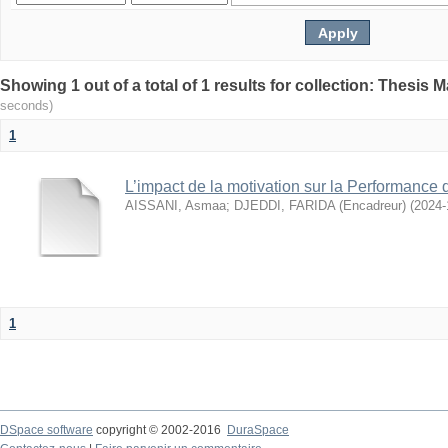
seconds)
1
L’impact de la motivation sur la Performance
AISSANI, Asmaa
;
DJEDDI, FARIDA (Encadreur)
(
2024-
1
DSpace software
copyright © 2002-2016
DuraSpace