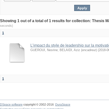
seconds)
1
L’impact du style de leadership sur la motivati
GUEROUI, Nesrine
;
BELAIDI, Aziz (encadreur)
(
2018-0
1
DSpace software
copyright © 2002-2016
DuraSpace