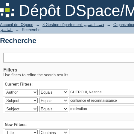
Recherche
Dépôt DSpace/M
Accueil de DSpace
→
3 Gestion département قسم التسيير
→
الماستر
→
Recherche
Recherche
Filters
Use filters to refine the search results.
Current Filters:
New Filters: