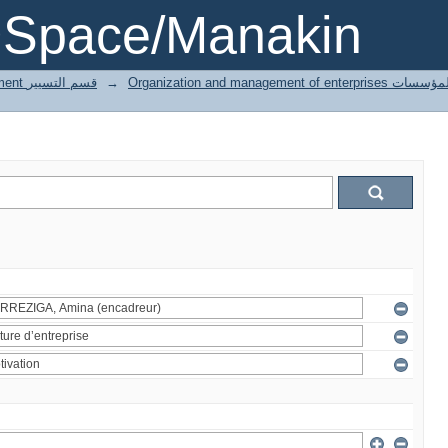
DSpace/Manakin
3 Gestion département قسم التسيير
→
Organization and managemen