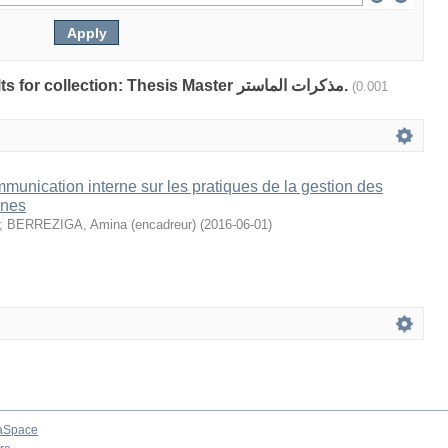
Showing 1 out of a total of 1 results for collection: Thesis Master مذكرات الماستر.
(0.001
mmunication interne sur les pratiques de la gestion des
ines
;
BERREZIGA, Amina (encadreur)
(
2016-06-01
)
aSpace