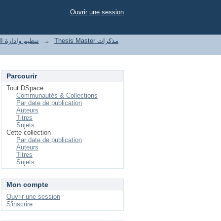
Ouvrir une session
t of enterprises تنظيم وادارة المؤسسات
→
Thesis Master مذكرات
Parcourir
Tout DSpace
Communautés & Collections
Par date de publication
Auteurs
Titres
Sujets
Cette collection
Par date de publication
Auteurs
Titres
Sujets
Mon compte
Ouvrir une session
S'inscrire