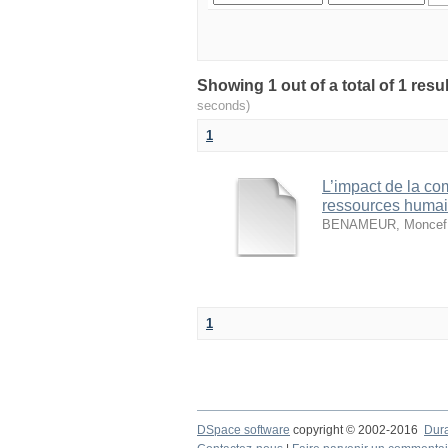
seconds)
1
L’impact de la co
ressources huma
BENAMEUR, Moncef
1
DSpace software
copyright © 2002-2016
Dur