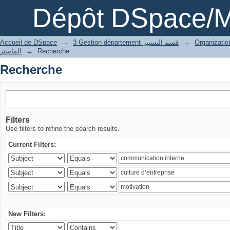
Recherche
Dépôt DSpace/M
Accueil de DSpace
→
3 Gestion département قسم التسيير
→
الماستر
→
Recherche
Recherche
Filters
Use filters to refine the search results.
Current Filters:
New Filters: