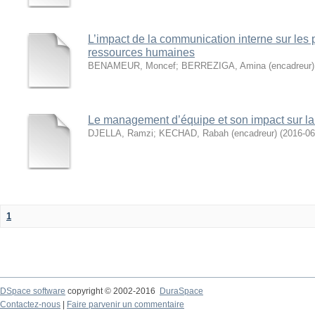
L’impact de la communication interne sur les 
ressources humaines
BENAMEUR, Moncef
;
BERREZIGA, Amina (encadreur)
Le management d’équipe et son impact sur la
DJELLA, Ramzi
;
KECHAD, Rabah (encadreur)
(
2016-06
1
DSpace software
copyright © 2002-2016
DuraSpace
Contactez-nous
|
Faire parvenir un commentaire