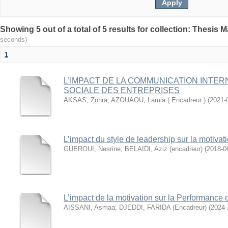
seconds)
1
L’IMPACT DE LA COMMUNICATION INTE
SOCIALE DES ENTREPRISES
AKSAS, Zohra
;
AZOUAOU, Lamia ( Encadreur )
(
2021-
L’impact du style de leadership sur la motivati
GUEROUI, Nesrine
;
BELAIDI, Aziz (encadreur)
(
2018-0
L’impact de la motivation sur la Performance
AISSANI, Asmaa
;
DJEDDI, FARIDA (Encadreur)
(
2024-