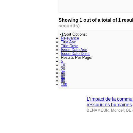
seconds)
1
Sort Options:
Relevance
Title Asc
Title Desc
Issue Date Asc
Issue Date Desc
Results Per Page:
5
10
20
40
60
80
100
L’impact de la communi
ressources humaines
BENAMEUR, Moncef
;
BER