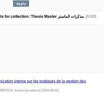
Showing 1 out of a total of 1 results for collection: Thesis Master مذكرات الماستر.
(0.001
cation interne sur les pratiques de la gestion des
REZIGA, Amina (encadreur)
(
2016-06-01
)