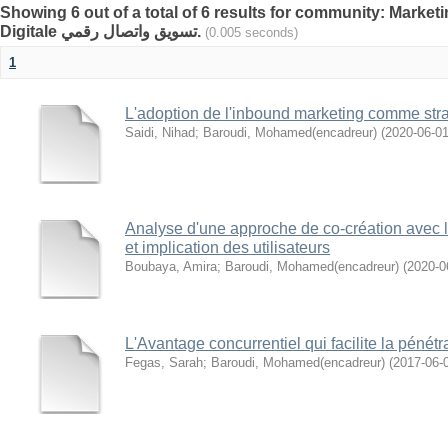
Showing 6 out of a total of 6 results for community: Mark
Digitale تسويق واتصال رقمي.
(0.005 seconds)
1
L'adoption de l'inbound marketing comme str
Saidi, Nihad
;
Baroudi, Mohamed(encadreur)
(
2020-06-0
Analyse d'une approche de co-création avec 
et implication des utilisateurs
Boubaya, Amira
;
Baroudi, Mohamed(encadreur)
(
2020-0
L'Avantage concurrentiel qui facilite la pénét
Fegas, Sarah
;
Baroudi, Mohamed(encadreur)
(
2017-06-