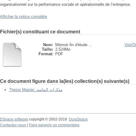
organisationnel sur la performance sociale et opérationnelle de l’entreprise.
Afficher la notice complète
Fichier(s) constituant ce document
Nom:
Mémoir fin d'étude ...
Voir/
Ou
Taille:
2.524Mo
Format:
PDF
Ce document figure dans la(les) collection(s) suivante(s)
Thesis Master مذكرات الماستر
DSpace software
copyright © 2002-2016
DuraSpace
Contactez-nous
|
Faire parvenir un commentaire