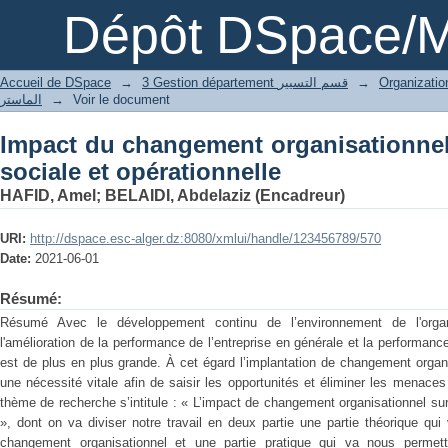
Impact du changement organisati
Dépôt DSpace/M
opérationnelle
Accueil de DSpace
→
3 Gestion département قسم التسيير
→
الماستر
→
Voir le document
Impact du changement organisationnel
sociale et opérationnelle
HAFID, Amel
;
BELAIDI, Abdelaziz (Encadreur)
URI:
http://dspace.esc-alger.dz:8080/xmlui/handle/123456789/570
Date:
2021-06-01
Résumé:
Résumé Avec le développement continu de l’environnement de l'organi
l'amélioration de la performance de l’entreprise en générale et la performance
est de plus en plus grande. À cet égard l’implantation de changement orga
une nécessité vitale afin de saisir les opportunités et éliminer les menace
thème de recherche s’intitule : « L’impact de changement organisationnel sur
», dont on va diviser notre travail en deux partie une partie théorique qui
changement organisationnel et une partie pratique qui va nous permett