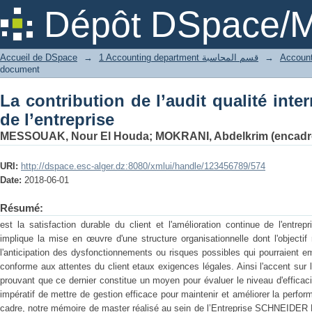
La contribution de l’audit qualité inter
Dépôt DSpace/M
Accueil de DSpace
→
1 Accounting department قسم المحاسبة
→
document
La contribution de l’audit qualité inte
de l’entreprise
MESSOUAK, Nour El Houda
;
MOKRANI, Abdelkrim (encadr
URI:
http://dspace.esc-alger.dz:8080/xmlui/handle/123456789/574
Date:
2018-06-01
Résumé:
est la satisfaction durable du client et l'amélioration continue de l'entr
implique la mise en œuvre d'une structure organisationnelle dont l'objectif
l'anticipation des dysfonctionnements ou risques possibles qui pourraient e
conforme aux attentes du client etaux exigences légales. Ainsi l'accent sur l'
prouvant que ce dernier constitue un moyen pour évaluer le niveau d'efficacit
impératif de mettre de gestion efficace pour maintenir et améliorer la perfo
cadre, notre mémoire de master réalisé au sein de l’Entreprise SCHNEID