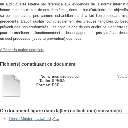
un audit qualité interne par référence aux exigences de la norme internati
bonne mise en œuvre de ces dernières., dans le but d’atteindre les objectifs
sa politique avons pris comme échantillon car il a fait l’objet d’écarts imp
précédents. L'audit qualité fournit également des preuves tangibles du besoi
prévenir des non-conformités. Les conclusions de ces audits peuvent être uti
pour en améliorer le fonctionnement et les engagements pris vis-à-vis des cl
un seul processus (issue to prevention) que nous.
Afficher la notice complète
Fichier(s) constituant ce document
Nom:
mémoire esc.pdf
Voir/
Ou
Taille:
8.754Mo
Format:
PDF
Ce document figure dans la(les) collection(s) suivante(s)
Thesis Master مذكرات الماستر