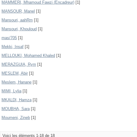
MAMMERI, Mhamoud Fawzi (Encadreur)
[1]
MANSOUR, Manel
[1]
Mansouri, aahRm
[1]
Mansouri, Khouloud
[1]
mas/705
[1]
Mekki, Insaf
[1]
MELLOUKI, Mohamed Khaled
[1]
MERAZGUIA, Rym
[1]
MESLEM, Abir
[1]
Meslem, Hanane
[1]
MIMI, Lylia
[1]
MKALDI, Hamza
[1]
MOUBHA, Sara
[1]
Moumeni, Zineb
[1]
Voici les éléments 1-18 de 18