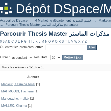
Pa
Dépôt DSpace/M
Accueil de DSpace
→
4 Marketing département قسم التسويق
→
→
Parcourir Thesis Master مذكرات الماستر par auteur
Pa
0-9
A
B
C
D
E
F
G
H
I
J
K
L
M
N
O
P
Q
R
S
T
U
V
W
X
Y
Z
Ou entrer les premières lettres :
Ordre :
Résultats :
Voici les éléments 1-18 de 18
Auteurs
Mahiout, Yasmina Amel
[1]
MAHMOUDI, Hachemi
[1]
Mahouache, mallak
[1]
MALLEK, Chaima
[1]