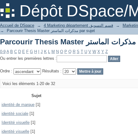
Par
Dépôt DSpace/M
Accueil de DSpace
→
4 Marketing département قسم التسويق
→
→
Parcourir Thesis Master مذكرات الماستر par sujet
Par
0-9
A
B
C
D
E
F
G
H
I
J
K
L
M
N
O
P
Q
R
S
T
U
V
W
X
Y
Z
Ou entrer les premières lettres :
Ordre :
Résultats :
Voici les éléments 1-20 de 32
Sujet
identité de marque
[1]
identité sociale
[1]
Identité visuelle
[1]
identité visuelle
[1]