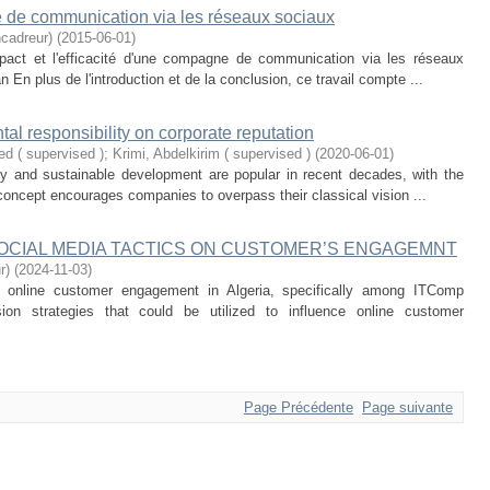
e de communication via les réseaux sociaux
cadreur)
(
2015-06-01
)
mpact et l'efficacité d'une compagne de communication via les réseaux
n En plus de l'introduction et de la conclusion, ce travail compte ...
al responsibility on corporate reputation
d ( supervised )
;
Krimi, Abdelkirim ( supervised )
(
2020-06-01
)
ty and sustainable development are popular in recent decades, with the
concept encourages companies to overpass their classical vision ...
SOCIAL MEDIA TACTICS ON CUSTOMER’S ENGAGEMNT
r)
(
2024-11-03
)
t online customer engagement in Algeria, specifically among ITComp
ion strategies that could be utilized to influence online customer
Page Précédente
Page suivante