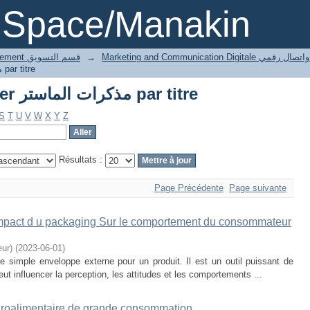
Parcourir Thesis Master مذكرات الماستر par titre
DSpace/Manakin
4 Marketing département قسم التسويق
→
Marketing and Communication Digita
Parcourir Thesis Master مذكرات الماستر par titre
Parcourir Thesis Master مذكرات الماستر par titre
S
T
U
V
W
X
Y
Z
Résultats :
Page Précédente
Page suivante
’impact d u packaging Sur le comportement du consommateur
ur)
(
2023-06-01
)
 simple enveloppe externe pour un produit. Il est un outil puissant de
ut influencer la perception, les attitudes et les comportements ...
groalimentaire de grande consommation