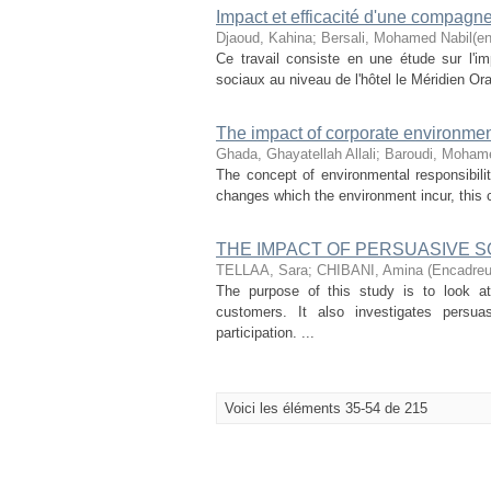
Impact et efficacité d'une compagn
Djaoud, Kahina
;
Bersali, Mohamed Nabil(en
Ce travail consiste en une étude sur l'i
sociaux au niveau de l'hôtel le Méridien Ora
The impact of corporate environment
Ghada, Ghayatellah Allali
;
Baroudi, Mohame
The concept of environmental responsibili
changes which the environment incur, this 
THE IMPACT OF PERSUASIVE 
TELLAA, Sara
;
CHIBANI, Amina (Encadreu
The purpose of this study is to look a
customers. It also investigates persuas
participation. ...
Voici les éléments 35-54 de 215