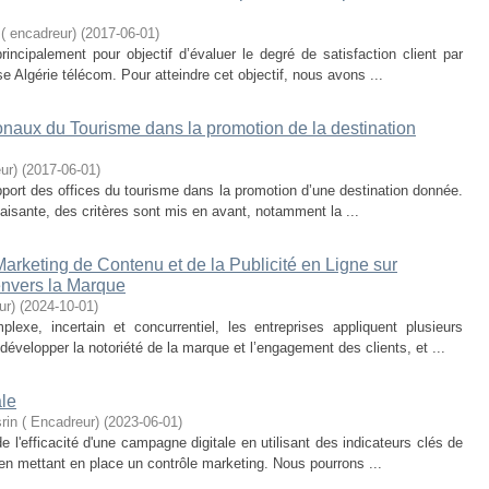
 encadreur)
(
2017-06-01
)
ncipalement pour objectif d’évaluer le degré de satisfaction client par
se Algérie télécom. Pour atteindre cet objectif, nous avons ...
ionaux du Tourisme dans la promotion de la destination
ur)
(
2017-06-01
)
pport des offices du tourisme dans la promotion d’une destination donnée.
sfaisante, des critères sont mis en avant, notamment la ...
arketing de Contenu et de la Publicité en Ligne sur
envers la Marque
ur)
(
2024-10-01
)
xe, incertain et concurrentiel, les entreprises appliquent plusieurs
évelopper la notoriété de la marque et l’engagement des clients, et ...
ale
n ( Encadreur)
(
2023-06-01
)
 l'efficacité d'une campagne digitale en utilisant des indicateurs clés de
n mettant en place un contrôle marketing. Nous pourrons ...