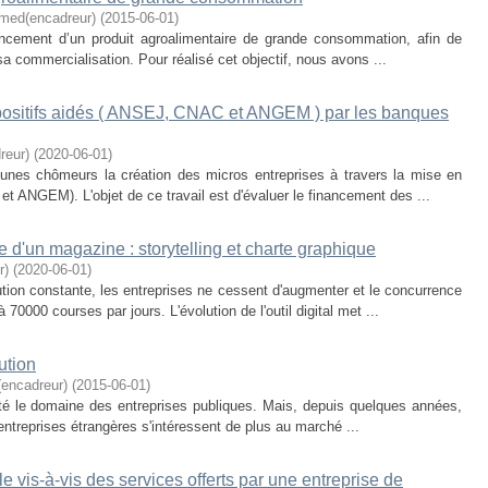
ed(encadreur)
(
2015-06-01
)
 lancement d’un produit agroalimentaire de grande consommation, afin de
 sa commercialisation. Pour réalisé cet objectif, nous avons ...
positifs aidés ( ANSEJ, CNAC et ANGEM ) par les banques
reur)
(
2020-06-01
)
eunes chômeurs la création des micros entreprises à travers la mise en
t ANGEM). L'objet de ce travail est d'évaluer le financement des ...
re d'un magazine : storytelling et charte graphique
r)
(
2020-06-01
)
tion constante, les entreprises ne cessent d'augmenter et le concurrence
70000 courses par jours. L'évolution de l'outil digital met ...
ution
encadreur)
(
2015-06-01
)
été le domaine des entreprises publiques. Mais, depuis quelques années,
entreprises étrangères s'intéressent de plus au marché ...
le vis-à-vis des services offerts par une entreprise de