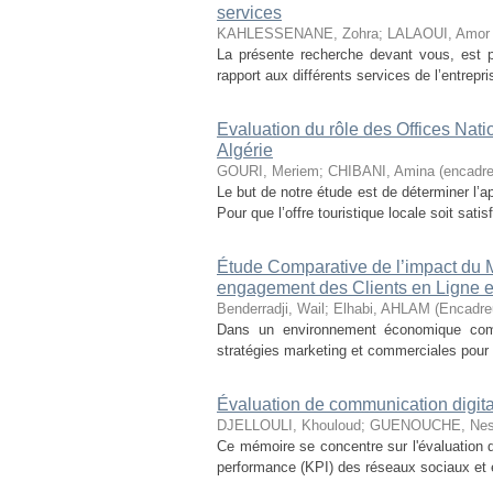
services
KAHLESSENANE, Zohra
;
LALAOUI, Amor (
La présente recherche devant vous, est pri
rapport aux différents services de l’entrepri
Evaluation du rôle des Offices Nat
Algérie
GOURI, Meriem
;
CHIBANI, Amina (encadre
Le but de notre étude est de déterminer l’a
Pour que l’offre touristique locale soit sati
Étude Comparative de l’impact du M
engagement des Clients en Ligne 
Benderradji, Wail
;
Elhabi, AHLAM (Encadre
Dans un environnement économique comple
stratégies marketing et commerciales pour d
Évaluation de communication digit
DJELLOULI, Khouloud
;
GUENOUCHE, Nesri
Ce mémoire se concentre sur l'évaluation de
performance (KPI) des réseaux sociaux et e