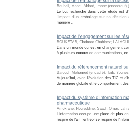
Impact de l’emballage sur la décisi
Bouhali, Manel
;
Abbad, Imane (encadreur)
(
Le but recherché dans cette étude est d
l’impact d’un emballage sur sa décision 
manière ...
Impact de l’engagement sur les rés
BOUKETAB, Chaimaa Chahinez
;
LALAOUI,
Dans un monde qui est en changement const
à plusieurs canaux de communications, ce q
Impact du référencement naturel su
Baroudi, Mohamed (encadré)
;
Taib, Younes
Aujourd'hui, avec l'évolution des TIC et d'
de manière globale et le comportement des p
Impact du système d'information ma
pharmaceutique
Amokrane, Noureddine
;
Saadi, Omar
;
Lahr
L'information occupe une place de plus en 
respire de l'air, l'entreprise respire de l'in