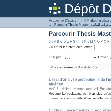
Dépôt 
Accueil de DSpace
→
→
0-9
A
B
C
D
E
F
G
H
I
J
K
L
M
N
O
P
Q
R
Ou entrer les premières lettres :
Trier par :
Ordre :
Voici les éléments 35-54 de 215
Essai d’analyse perceptuelle de l
algérien
HARIZI, Halima
;
Hammoutène, Ali (Encadre
Résumé Le packaging est bien plus qu'une
communication visuelle et sensorielle qui pe
Etude du lancement d’un produit a