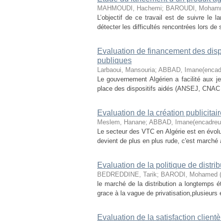
MAHMOUDI, Hachemi
;
BAROUDI, Mohamm
L’objectif de ce travail est de suivre le
détecter les difficultés rencontrées lors de
Evaluation de financement des dis
publiques
Larbaoui, Mansouria
;
ABBAD, Imane(encad
Le gouvernement Algérien a facilité aux j
place des dispositifs aidés (ANSEJ, CNAC e
Evaluation de la création publicitai
Meslem, Hanane
;
ABBAD, Imane(encadreu
Le secteur des VTC en Algérie est en évolu
devient de plus en plus rude, c'est marché à 
Evaluation de la politique de distrib
BEDREDDINE, Tarik
;
BARODI, Mohamed (
le marché de la distribution a longtemps 
grace à la vague de privatisation,plusieurs 
Evaluation de la satisfaction clientè