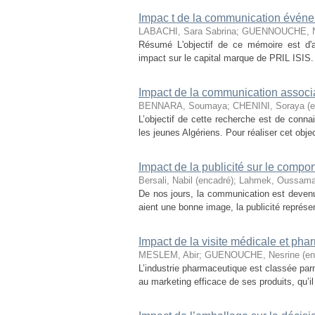
Impac t de la communication événem
LABACHI, Sara Sabrina
;
GUENNOUCHE, Nes
Résumé L'objectif de ce mémoire est d'a
impact sur le capital marque de PRIL ISIS. Po
Impact de la communication associa
BENNARA, Soumaya
;
CHENINI, Soraya (e
L’objectif de cette recherche est de conna
les jeunes Algériens. Pour réaliser cet obje
Impact de la publicité sur le com
Bersali, Nabil (encadré)
;
Lahmek, Oussam
De nos jours, la communication est devenu 
aient une bonne image, la publicité représen
Impact de la visite médicale et ph
MESLEM, Abir
;
GUENOUCHE, Nesrine (enc
L’industrie pharmaceutique est classée parm
au marketing efficace de ses produits, qu’i