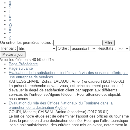
R
S
T
U
V
W
X
Y
Z
Ou entrer les premières lettres :
Trier par :
Ordre :
Résultats :
Voici les éléments 40-59 de 215
Page Précédente
Page suivante
Evaluation de la satisfaction clientèle vis-à-vis des services offerts par
une entreprise de services
KAHLESSENANE, Zohra
;
LALAOUI, Amor ( encadreur)
(
2017-06-01
)
La présente recherche devant vous, est principalement pour objectif
d’évaluer le degré de satisfaction client par rapport aux différents
services de l’entreprise Algérie télécom. Pour atteindre cet objectif,
nous avons ...
Evaluation du rôle des Offices Nationaux du Tourisme dans la
promotion de la destination Algérie
GOURI, Meriem
;
CHIBANI, Amina (encadreur)
(
2017-06-01
)
Le but de notre étude est de déterminer l’apport des offices du tourisme
dans la promotion d’une destination donnée. Pour que l’offre touristique
locale soit satisfaisante, des critères sont mis en avant, notamment la
...