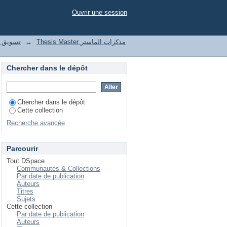
Ouvrir une session
le تسويق واتصال رقمي
→
Thesis Master مذكرات الماستر
Chercher dans le dépôt
Chercher dans le dépôt
Cette collection
Recherche avancée
Parcourir
Tout DSpace
Communautés & Collections
Par date de publication
Auteurs
Titres
Sujets
Cette collection
Par date de publication
Auteurs