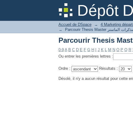
Dépôt 
Accueil de DSpace
→
→
0-9
A
B
C
D
E
F
G
H
I
J
K
L
M
N
O
P
Q
R
Ou entrer les premières lettres :
Ordre :
Résultats :
Désolé, il n'y a aucun résultat pour cette en