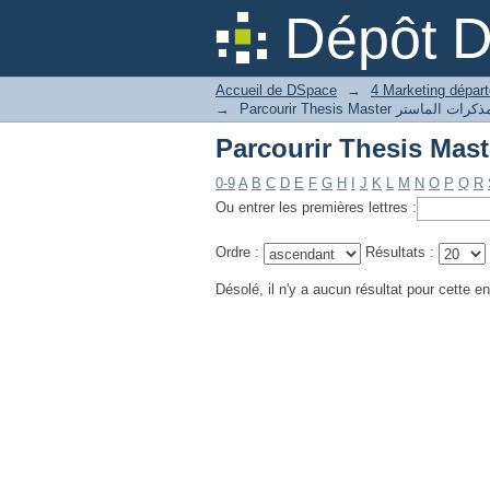
Dépôt 
Accueil de DSpace
→
→
0-9
A
B
C
D
E
F
G
H
I
J
K
L
M
N
O
P
Q
R
Ou entrer les premières lettres :
Ordre :
Résultats :
Désolé, il n'y a aucun résultat pour cette en