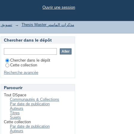
Ouvrir une session
le تسويق واتصال رقمي
→
Thesis Master مذكرات الماستر
Chercher dans le dépôt
Chercher dans le dépôt
Cette collection
Recherche avancée
Parcourir
Tout DSpace
Communautés & Collections
Par date de publication
Auteurs
Titres
Sujets
Cette collection
Par date de publication
Auteurs