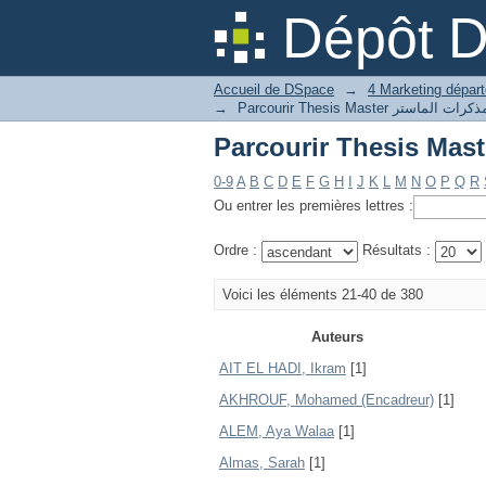
Dépôt 
Accueil de DSpace
→
→
0-9
A
B
C
D
E
F
G
H
I
J
K
L
M
N
O
P
Q
R
Ou entrer les premières lettres :
Ordre :
Résultats :
Voici les éléments 21-40 de 380
Auteurs
AIT EL HADI, Ikram
[1]
AKHROUF, Mohamed (Encadreur)
[1]
ALEM, Aya Walaa
[1]
Almas, Sarah
[1]