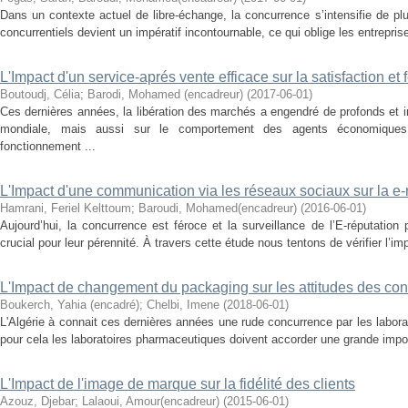
Dans un contexte actuel de libre-échange, la concurrence s’intensifie de pl
concurrentiels devient un impératif incontournable, ce qui oblige les entrepri
L'Impact d'un service-aprés vente efficace sur la satisfaction et f
Boutoudj, Célia
;
Barodi, Mohamed (encadreur)
(
2017-06-01
)
Ces dernières années, la libération des marchés a engendré de profonds et
mondiale, mais aussi sur le comportement des agents économiques
fonctionnement ...
L'Impact d'une communication via les réseaux sociaux sur la e-
Hamrani, Feriel Kelttoum
;
Baroudi, Mohamed(encadreur)
(
2016-06-01
)
Aujourd’hui, la concurrence est féroce et la surveillance de l’E-réputation
crucial pour leur pérennité. À travers cette étude nous tentons de vérifier l’i
L'Impact de changement du packaging sur les attitudes des c
Boukerch, Yahia (encadré)
;
Chelbi, Imene
(
2018-06-01
)
L'Algérie à connait ces dernières années une rude concurrence par les labor
pour cela les laboratoires pharmaceutiques doivent accorder une grande impo
L'Impact de l'image de marque sur la fidélité des clients
Azouz, Djebar
;
Lalaoui, Amour(encadreur)
(
2015-06-01
)