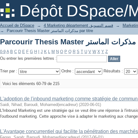
Par
Dépôt DSpace/M
Accueil de DSpace
→
4 Marketing département قسم التسويق
→
→
Parcourir Thesis Master مذكرات الماستر par titre
Par
0-9
A
B
C
D
E
F
G
H
I
J
K
L
M
N
O
P
Q
R
S
T
U
V
W
X
Y
Z
Ou entrer les premières lettres :
Trier par :
Ordre :
Résultats :
Voici les éléments 60-79 de 215
L'adoption de l'inbound marketing comme stratégie de commun
Saidi, Nihad
;
Baroudi, Mohamed(encadreur)
(
2020-06-01
)
L'Inbound Marketing est une stratégie qui se veut être une réponse à l'intrus
l'outbound marketing. Cette approche vise à adapter le marketing aux changem
L'Avantage concurrentiel qui facilite la pénétration des marché
Fegas, Sarah
;
Baroudi, Mohamed(encadreur)
(
2017-06-01
)