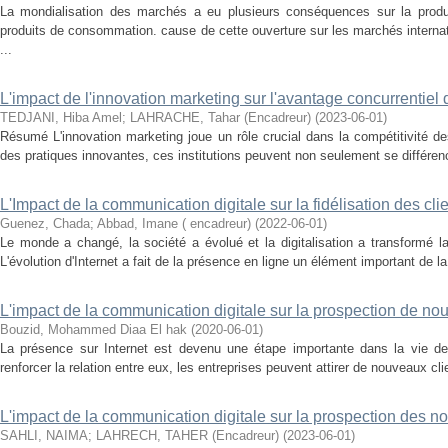
La mondialisation des marchés a eu plusieurs conséquences sur la produc
produits de consommation. cause de cette ouverture sur les marchés internat
...
L'impact de l'innovation marketing sur l'avantage concurrenti
TEDJANI, Hiba Amel
;
LAHRACHE, Tahar (Encadreur)
(
2023-06-01
)
Résumé L'innovation marketing joue un rôle crucial dans la compétitivité 
des pratiques innovantes, ces institutions peuvent non seulement se différenc
L'Impact de la communication digitale sur la fidélisation des cli
Guenez, Chada
;
Abbad, Imane ( encadreur)
(
2022-06-01
)
Le monde a changé, la société a évolué et la digitalisation a transformé la 
L'évolution d'Internet a fait de la présence en ligne un élément important de la
L'impact de la communication digitale sur la prospection de no
Bouzid, Mohammed Diaa El hak
(
2020-06-01
)
La présence sur Internet est devenu une étape importante dans la vie des
renforcer la relation entre eux, les entreprises peuvent attirer de nouveaux cl
L'impact de la communication digitale sur la prospection des n
SAHLI, NAIMA
;
LAHRECH, TAHER (Encadreur)
(
2023-06-01
)