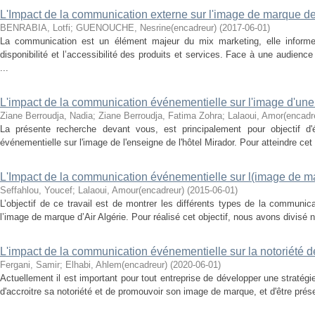
L'Impact de la communication externe sur l'image de marque de 
BENRABIA, Lotfi
;
GUENOUCHE, Nesrine(encadreur)
(
2017-06-01
)
La communication est un élément majeur du mix marketing, elle informe
disponibilité et l’accessibilité des produits et services. Face à une audienc
...
L'impact de la communication événementielle sur l'image d'une
Ziane Berroudja, Nadia
;
Ziane Berroudja, Fatima Zohra
;
Lalaoui, Amor(encadr
La présente recherche devant vous, est principalement pour objectif d'
événementielle sur l'image de l'enseigne de l'hôtel Mirador. Pour atteindre cet 
L'Impact de la communication événementielle sur l(image de ma
Seffahlou, Youcef
;
Lalaoui, Amour(encadreur)
(
2015-06-01
)
L’objectif de ce travail est de montrer les différents types de la communi
l’image de marque d’Air Algérie. Pour réalisé cet objectif, nous avons divisé no
L'impact de la communication événementielle sur la notoriété 
Fergani, Samir
;
Elhabi, Ahlem(encadreur)
(
2020-06-01
)
Actuellement il est important pour tout entreprise de développer une straté
d'accroitre sa notoriété et de promouvoir son image de marque, et d'être prés