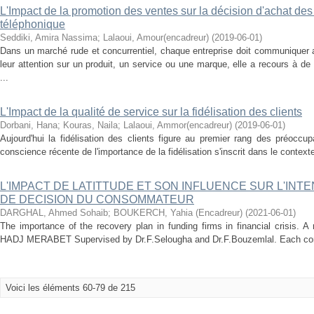
L'Impact de la promotion des ventes sur la décision d'achat d
téléphonique
Seddiki, Amira Nassima
;
Lalaoui, Amour(encadreur)
(
2019-06-01
)
Dans un marché rude et concurrentiel, chaque entreprise doit communiquer av
leur attention sur un produit, un service ou une marque, elle a recours à
...
L'Impact de la qualité de service sur la fidélisation des clients
Dorbani, Hana
;
Kouras, Naila
;
Lalaoui, Ammor(encadreur)
(
2019-06-01
)
Aujourd'hui la fidélisation des clients figure au premier rang des préoccu
conscience récente de l'importance de la fidélisation s'inscrit dans le contex
L'IMPACT DE LATITTUDE ET SON INFLUENCE SUR L'INTE
DE DECISION DU CONSOMMATEUR
DARGHAL, Ahmed Sohaib
;
BOUKERCH, Yahia (Encadreur)
(
2021-06-01
)
The importance of the recovery plan in funding firms in financial crisis. 
HADJ MERABET Supervised by Dr.F.Selougha and Dr.F.Bouzemlal. Each compa
Voici les éléments 60-79 de 215