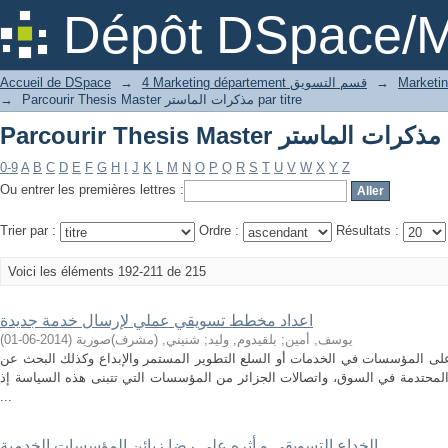
par
Dépôt DSpace/M
→
4 Marketing département قسم التسويق
→
Accueil de DSpace
Parcourir Thesis Master مذكرات الماستر par titre
→
par
0-9
A
B
C
D
E
F
G
H
I
J
K
L
M
N
O
P
Q
R
S
T
U
V
W
X
Y
Z
Ou entrer les premières lettres :
Trier par :
Ordre :
Résultats :
Voici les éléments 192-211 de 215
اعداد مخطط تسویقي عملي لإرسال خدمة جدیدة
یوسف, أمین
;
بلقیدوم, ولید
;
شنیني, (مشرف)صوریة
(
2014-06-01
)
لى المؤسسات في الخدمات أو السلع التطوير المستمر والإبداع وكذلك البحث عن
لمحتدمة في السوق، واتصالات الجزائر من المؤسسات التي تتبنى هذه السياسة إذ
...
الخداع التسويقي و أثره على رضا زبائن المؤسسات الخدمية