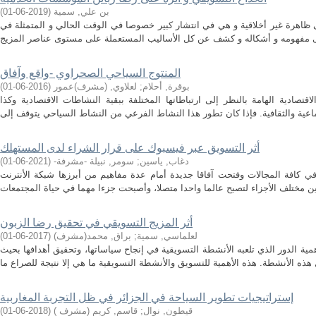
بن علي, سمية
(
2019-06-01
)
ظاهرة غير أخلاقية و هي في انتشار كبير خصوصا في الوقت الحالي و المتمثلة في
المنتوج السياحي الصحراوي -واقع وآفاق
بوقرة, أحلام
;
لعلاوي, (مشرف)عمور
(
2016-06-01
)
قتصادية الهامة بالنظر إلى ارتباطاتها المختلفة ببقية النشاطات الاقتصادية وكذا
أثر التسویق عبر فیسبوك على قرار الشراء لدى المستهلك
دغاب, ياسين
;
سومر, نبيلة -مشرفة-
(
2021-06-01
)
في كافة المجالات وفتحت آفاقا جديدة أمام عدة مفاهيم من أبرزها شبكة الأنترنت
أثر المزيج التسويقي في تحقيق رضا الزبون
لعلماسي, سمية
;
براق, محمد(مشرف)
(
2017-06-01
)
ة الدور الذي تلعبه الأنشطة التسويقية في إنجاح سياساتها، وتحقيق أهدافها بحيث
إستراتيجيات تطوير السياحة في الجزائر في ظل التجربة المغاربية
قيطون, نوال
;
قاسم, كريم (مشرف )
(
2018-06-01
)