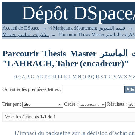
Dépôt DSpace
Parcourir Thesis Master مذكرات الماستر par auteur "LAHRACH, Taher
(encadreur)"
Accueil de DSpace
→
4 Marketing département قسم التسويق
→
Master مذكرات الماستر
→
Parcourir Thesis Master مذكرات الماستر par auteur
"LAHRACH, Taher (encadreur)"
0-9
A
B
C
D
E
F
G
H
I
J
K
L
M
N
O
P
Q
R
S
T
U
V
W
X
Y
Ou entrer les premières lettres :
Trier par :
Ordre :
Résultats :
Voici les éléments 1-1 de 1
L’impact du packaging sur la décision d’achat d