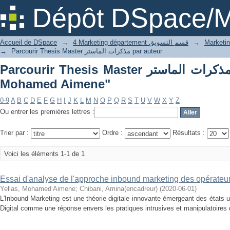
P
Dépôt DSpace/M
Accueil de DSpace
→
4 Marketing département قسم التسويق
→
→
Parcourir Thesis Master مذكرات الماستر par auteur
Parcourir Thesis Master مذكرات الماستر par auteur "Yellas,
Mohamed Aimene"
0-9
A
B
C
D
E
F
G
H
I
J
K
L
M
N
O
P
Q
R
S
T
U
V
W
X
Y
Z
Ou entrer les premières lettres :
Trier par :
Ordre :
Résultats :
Voici les éléments 1-1 de 1
Essai d'analyse de l'approche inbound marketing des opérateu
Yellas, Mohamed Aimene
;
Chibani, Amina(encadreur)
(
2020-06-01
)
L'Inbound Marketing est une théorie digitale innovante émergeant des états 
Digital comme une réponse envers les pratiques intrusives et manipulatoires d