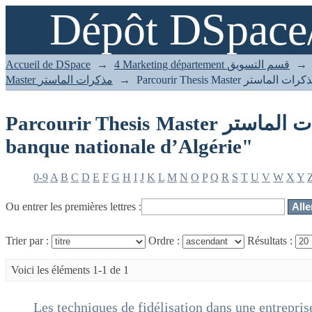
Dépôt DSpace
Parcourir Thesis Master مذكرات الماستر par sujet "la banque nationale
d’Algérie"
Accueil de DSpace
→
4 Marketing département قسم التسويق
→
Master مذكرات الماستر
→
Parcourir Thesis Master مذكرات الماستر par sujet "la
banque nationale d’Algérie"
0-9
A
B
C
D
E
F
G
H
I
J
K
L
M
N
O
P
Q
R
S
T
U
V
W
X
Y
Ou entrer les premières lettres :
Trier par :
Ordre :
Résultats :
Voici les éléments 1-1 de 1
Les techniques de fidélisation dans une entrepris