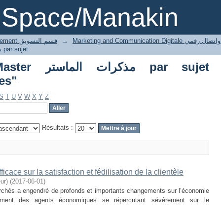
Parcourir Thesis Master مذكرات الماستر par suje
DSpace/Manakin
4 Marketing département قسم التسويق
→
Marketing and Communication Digita
Parcourir Thesis Master مذكرات الماستر par sujet
مذك par sujet
es"
S
T
U
V
W
X
Y
Z
Résultats :
icace sur la satisfaction et fédilisation de la clientèle
ur)
(
2017-06-01
)
archés a engendré de profonds et importants changements sur l’économie
ement des agents économiques se répercutant sévèrement sur le