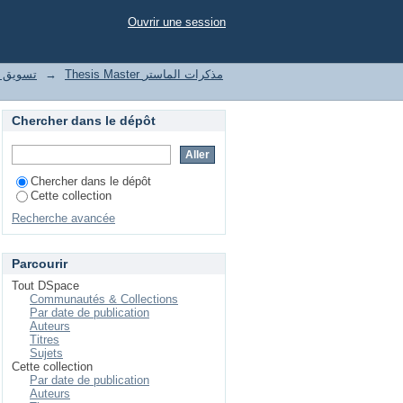
t "marketing des services"
Ouvrir une session
le تسويق واتصال رقمي
→
Thesis Master مذكرات الماستر
Chercher dans le dépôt
Chercher dans le dépôt
Cette collection
Recherche avancée
Parcourir
Tout DSpace
Communautés & Collections
Par date de publication
Auteurs
Titres
Sujets
Cette collection
Par date de publication
Auteurs