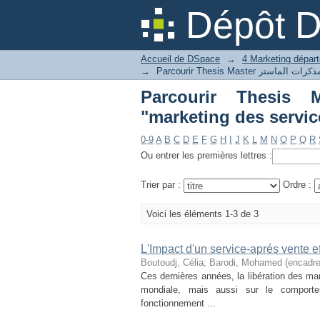
Dépôt 
Accueil de DSpace
→
→
Parcourir Thesis Master رات الماستر
"marketing des servic
0-9
A
B
C
D
E
F
G
H
I
J
K
L
M
N
O
P
Q
R
Ou entrer les premières lettres :
Trier par :
Ordre :
Voici les éléments 1-3 de 3
L'Impact d'un service-aprés vente eff
Boutoudj, Célia
;
Barodi, Mohamed (encadre
Ces dernières années, la libération des m
mondiale, mais aussi sur le comport
fonctionnement ...