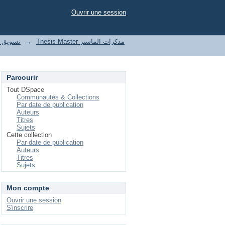
Ouvrir une session
le تسويق واتصال رقمي
→
Thesis Master مذكرات الماستر
Parcourir
Tout DSpace
Communautés & Collections
Par date de publication
Auteurs
Titres
Sujets
Cette collection
Par date de publication
Auteurs
Titres
Sujets
Mon compte
Ouvrir une session
S'inscrire