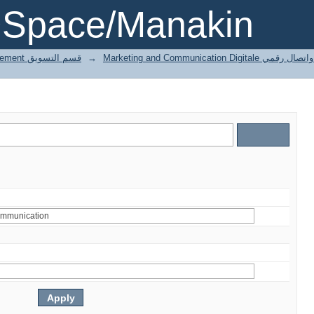
DSpace/Manakin
4 Marketing département قسم التسويق
→
Marketing and Communication Digita