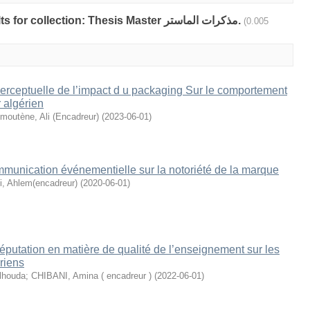
Showing 6 out of a total of 6 results for collection: Thesis Master مذكرات الماستر.
(0.005
erceptuelle de l’impact d u packaging Sur le comportement
algérien
outène, Ali (Encadreur)
(
2023-06-01
)
mmunication événementielle sur la notoriété de la marque
i, Ahlem(encadreur)
(
2020-06-01
)
réputation en matière de qualité de l’enseignement sur les
riens
lhouda
;
CHIBANI, Amina ( encadreur )
(
2022-06-01
)