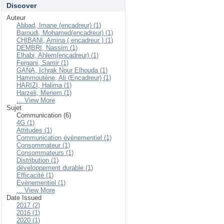
Discover
Auteur
Abbad, Imane (encadreur) (1)
Baroudi, Mohamed(encadreur) (1)
CHIBANI, Amina ( encadreur ) (1)
DEMBRI, Nassim (1)
Elhabi, Ahlem(encadreur) (1)
Fergani, Samir (1)
GANA, Ichrak Nour Elhouda (1)
Hammoutène, Ali (Encadreur) (1)
HARIZI, Halima (1)
Harzeli, Meriem (1)
... View More
Sujet
Communication (6)
4G (1)
Attitudes (1)
Communication évènementiel (1)
Consommateur (1)
Consommateurs (1)
Distribution (1)
développement durable (1)
Efficacité (1)
Evènementiel (1)
... View More
Date Issued
2017 (2)
2016 (1)
2020 (1)