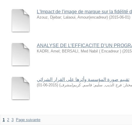
L'Impact de l'image de marque sur la fidélité d
Azouz, Djebar
;
Lalaoui, Amour(encadreur)
(
2015-06-01
)
ANALYSE DE L’EFFICACITE D’UN PROGR
KADRI, Amel
;
BERSALI, Med Nabil ( Encadreur )
(
2015
تقييم صورة المؤسسة وأثرها على القرار الشرائي
)
2015-06-01
(
قاسم, كريم(مشرف)
;
فرخ الذيب, سليم
;
ختار
1
2
3
Page suivante