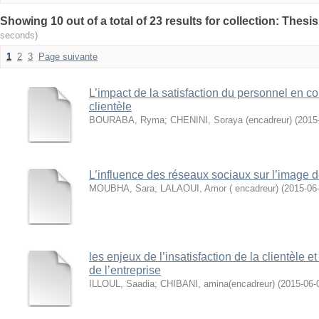
seconds)
1
2
3
Page suivante
L’impact de la satisfaction du personnel en con
clientèle
BOURABA, Ryma
;
CHENINI, Soraya (encadreur)
(
2015
L’influence des réseaux sociaux sur l’image 
MOUBHA, Sara
;
LALAOUI, Amor ( encadreur)
(
2015-06
les enjeux de l’insatisfaction de la clientèle e
de l’entreprise
ILLOUL, Saadia
;
CHIBANI, amina(encadreur)
(
2015-06-