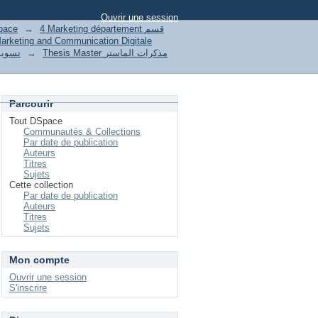
che
Ouvrir une session
pace
→
4 Marketing département قسم
arketing and Communication Digitale
تسويق
→
Thesis Master مذكرات الماستر
Parcourir
Tout DSpace
Communautés & Collections
Par date de publication
Auteurs
Titres
Sujets
Cette collection
Par date de publication
Auteurs
Titres
Sujets
Mon compte
Ouvrir une session
S'inscrire