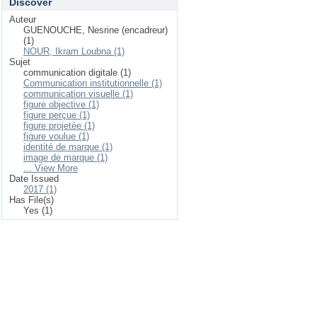
Discover
Auteur
GUENOUCHE, Nesrine (encadreur)
(1)
NOUR, Ikram Loubna (1)
Sujet
communication digitale (1)
Communication institutionnelle (1)
communication visuelle (1)
figure objective (1)
figure perçue (1)
figure projetée (1)
figure voulue (1)
identité de marque (1)
image de marque (1)
... View More
Date Issued
2017 (1)
Has File(s)
Yes (1)