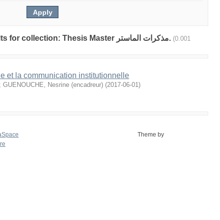
Showing 1 out of a total of 1 results for collection: Thesis Master مذكرات الماستر.
(0.001
 et la communication institutionnelle
;
GUENOUCHE, Nesrine (encadreur)
(
2017-06-01
)
aSpace
Theme by
re