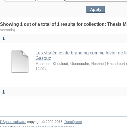
seconds)
1
Les stratégies de branding comme levier de fid
Gazouz
Mansouri, Khouloud
;
Guenouche, Nesrine ( Encadreur)
12-02
)
1
DSpace software
copyright © 2002-2016
DuraSpace