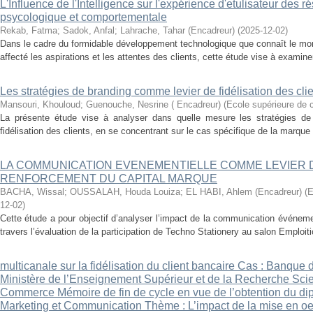
L'Influence de l'Intelligence sur l'expérience d'etulisateur des
psycologique et comportementale
Rekab, Fatma
;
Sadok, Anfal
;
Lahrache, Tahar (Encadreur)
(
2025-12-02
)
Dans le cadre du formidable développement technologique que connaît le mon
affecté les aspirations et les attentes des clients, cette étude vise à examiner
Les stratégies de branding comme levier de fidélisation des cli
Mansouri, Khouloud
;
Guenouche, Nesrine ( Encadreur)
(
Ecole supérieure de
La présente étude vise à analyser dans quelle mesure les stratégies de b
fidélisation des clients, en se concentrant sur le cas spécifique de la marque 
LA COMMUNICATION EVENEMENTIELLE COMME LEVIER
RENFORCEMENT DU CAPITAL MARQUE
BACHA, Wissal
;
OUSSALAH, Houda Louiza
;
EL HABI, Ahlem (Encadreur)
(
E
12-02
)
Cette étude a pour objectif d’analyser l’impact de la communication événeme
travers l’évaluation de la participation de Techno Stationery au salon Emploi
multicanale sur la fidélisation du client bancaire Cas : Banqu
Ministère de l’Enseignement Supérieur et de la Recherche Scie
Commerce Mémoire de fin de cycle en vue de l’obtention du dip
Marketing et Communication Thème : L’impact de la mise en oeu