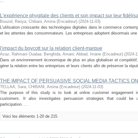
...
L’expérience phygitale des clients et son impact sur leur fidélisa
Bouzid, Ranya
;
Chibani, Amina (Encadreur)
(
2024-11-03
)
L'utilisation croissante des technologies digitales dans le commerce conte
et les attentes des consommateurs. Les entreprises adoptent désormais une str
l'impact du boycott sur la relation client-marque
Azaz, Rahmani Oualaa
;
Benghida, Amani
;
Abbad, Imane (Encadreur)
(
2024-1
Dans un environnement économique de plus en plus globaliser et compétitif, i
gérer la relation entre les entreprises et leurs clients afin de préserver la répu
THE IMPACT OF PERSUASIVE SOCIAL MEDIA TACTICS 
TELLAA, Sara
;
CHIBANI, Amina (Encadreur)
(
2024-11-03
)
The purpose of this study is to look at online customer engagement in
customers. It also investigates persuasion strategies that could be u
participation. ...
Voici les éléments 1-20 de 215