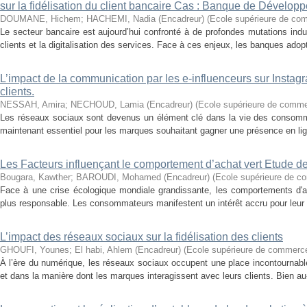
sur la fidélisation du client bancaire Cas : Banque de Dévelop
DOUMANE, Hichem
;
HACHEMI, Nadia (Encadreur)
(
Ecole supérieure de co
Le secteur bancaire est aujourd’hui confronté à de profondes mutations ind
clients et la digitalisation des services. Face à ces enjeux, les banques adopt
L’impact de la communication par les e-influenceurs sur Instagr
clients.
NESSAH, Amira
;
NECHOUD, Lamia (Encadreur)
(
Ecole supérieure de comm
Les réseaux sociaux sont devenus un élément clé dans la vie des consommat
maintenant essentiel pour les marques souhaitant gagner une présence en ligne
Les Facteurs influençant le comportement d’achat vert Etude de
Bougara, Kawther
;
BAROUDI, Mohamed (Encadreur)
(
Ecole supérieure de 
Face à une crise écologique mondiale grandissante, les comportements d'
plus responsable. Les consommateurs manifestent un intérêt accru pour leur san
L’impact des réseaux sociaux sur la fidélisation des clients
GHOUFI, Younes
;
El habi, Ahlem (Encadreur)
(
Ecole supérieure de commerc
À l’ère du numérique, les réseaux sociaux occupent une place incontournab
et dans la manière dont les marques interagissent avec leurs clients. Bien au-