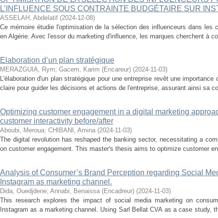
L’INFLUENCE SOUS CONTRAINTE BUDGÉTAIRE SUR INS
ASSELAH, Abdelatif
(
2024-12-08
)
Ce mémoire étudie l'optimisation de la sélection des influenceurs dans le
en Algérie. Avec l'essor du marketing d'influence, les marques cherchent à co
Elaboration d’un plan stratégique
MERAZGUIA, Rym
;
Gacem, Karim (Encareur)
(
2024-11-03
)
L'élaboration d'un plan stratégique pour une entreprise revêt une importance cr
claire pour guider les décisions et actions de l'entreprise, assurant ainsi sa co
Optimizing customer engagement in a digital marketing approac
customer interactivity before/after
Aboubi, Meroua
;
CHIBANI, Amina
(
2024-11-03
)
The digital revolution has reshaped the banking sector, necessitating a co
on customer engagement. This master's thesis aims to optimize customer enga
Analysis of Consumer’s Brand Perception regarding Social Med
Instagram as marketing channel.
Dida, Ouedjdene
;
Annabi, Benaissa (Encadreur)
(
2024-11-03
)
This research explores the impact of social media marketing on consum
Instagram as a marketing channel. Using Sarl Bellat CVA as a case study, t