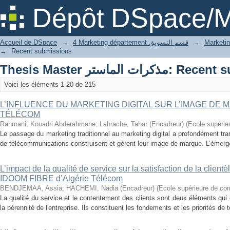
Recently added
Dépôt DSpace/M
Accueil de DSpace
→
4 Marketing département قسم التسويق
→
→
Recent submissions
Thesis Master ت الماستر
Voici les éléments 1-20 de 215
L’INFLUENCE DU MARKETING DIGITAL SUR L’IMAGE DE 
TÉLÉCOM
Rahmani, Kouadri Abderahmane
;
Lahrache, Tahar (Encadreur)
(
Ecole supéri
Le passage du marketing traditionnel au marketing digital a profondément tra
de télécommunications construisent et gèrent leur image de marque. L’émerg
L’impact de la qualité de service sur la satisfaction de la clien
IDOOM FIBRE d’Algérie Télécom
BENDJEMAA, Assia
;
HACHEMI, Nadia (Encadreur)
(
Ecole supérieure de c
La qualité du service et le contentement des clients sont deux éléments qui o
la pérennité de l'entreprise. Ils constituent les fondements et les priorités de 