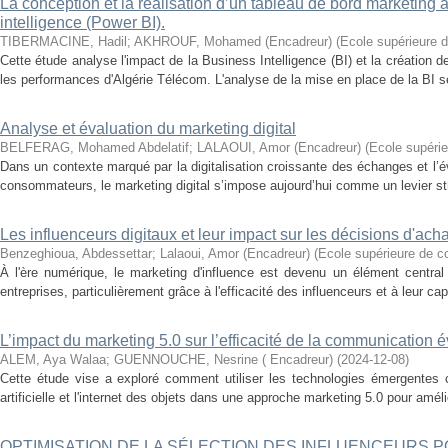
La conception et la réalisation d’un tableau de bord marketing à
intelligence (Power BI).
TIBERMACINE, Hadil
;
AKHROUF, Mohamed (Encadreur)
(
Ecole supérieure
Cette étude analyse l'impact de la Business Intelligence (BI) et la création
les performances d'Algérie Télécom. L'analyse de la mise en place de la BI se
Analyse et évaluation du marketing digital
BELFERAG, Mohamed Abdelatif
;
LALAOUI, Amor (Encadreur)
(
Ecole supéri
Dans un contexte marqué par la digitalisation croissante des échanges et l
consommateurs, le marketing digital s’impose aujourd’hui comme un levier str
Les influenceurs digitaux et leur impact sur les décisions d'a
Benzeghioua, Abdessettar
;
Lalaoui, Amor (Encadreur)
(
Ecole supérieure de 
À l'ère numérique, le marketing d'influence est devenu un élément centra
entreprises, particulièrement grâce à l'efficacité des influenceurs et à leur ca
L’impact du marketing 5.0 sur l’efficacité de la communication 
ALEM, Aya Walaa
;
GUENNOUCHE, Nesrine ( Encadreur)
(
2024-12-08
)
Cette étude vise a exploré comment utiliser les technologies émergentes com
artificielle et l'internet des objets dans une approche marketing 5.0 pour amélior
OPTIMISATION DE LA SÉLECTION DES INFLUENCEURS 