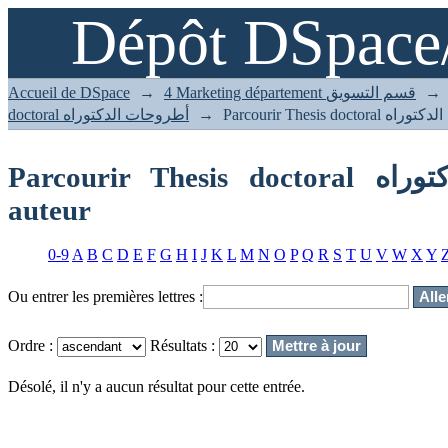
Dépôt DSpace
Accueil de DSpace
→
4 Marketing département قسم التسويق
→
doctoral أطروحات الدكتوراه
→
Parcourir Thesis doctoral أطروحات الدكتوراه par
auteur
0-9
A
B
C
D
E
F
G
H
I
J
K
L
M
N
O
P
Q
R
S
T
U
V
W
X
Y
Ou entrer les premières lettres :
Ordre :
Résultats :
Désolé, il n'y a aucun résultat pour cette entrée.