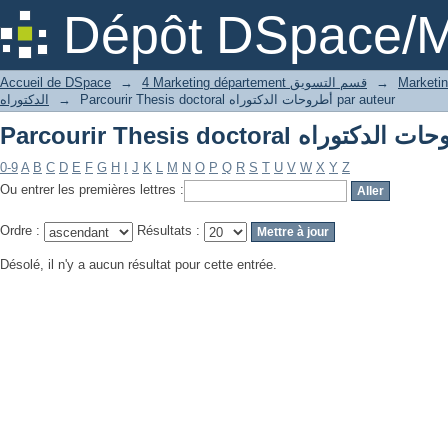
Dépôt DSpace/M
Accueil de DSpace
→
4 Marketing département قسم التسويق
→
الدكتوراه
→
Parcourir Thesis doctoral أطروحات الدكتوراه par auteur
0-9
A
B
C
D
E
F
G
H
I
J
K
L
M
N
O
P
Q
R
S
T
U
V
W
X
Y
Z
Ou entrer les premières lettres :
Ordre :
Résultats :
Désolé, il n'y a aucun résultat pour cette entrée.